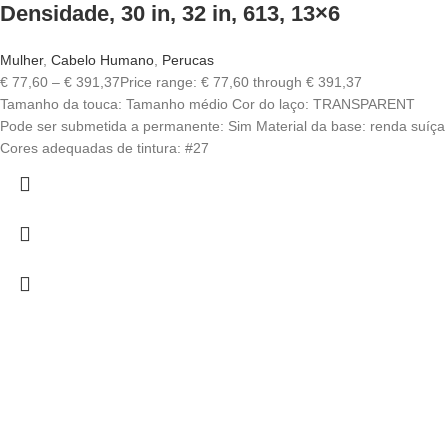
Densidade, 30 in, 32 in, 613, 13×6
Mulher
,
Cabelo Humano
,
Perucas
€
77,60
–
€
391,37
Price range: € 77,60 through € 391,37
Tamanho da touca: Tamanho médio Cor do laço: TRANSPARENT
Pode ser submetida a permanente: Sim Material da base: renda suíça
Cores adequadas de tintura: #27