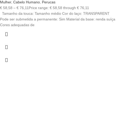
Mulher
,
Cabelo Humano
,
Perucas
€
58,58
–
€
76,11
Price range: € 58,58 through € 76,11
Tamanho da touca: Tamanho médio Cor do laço: TRANSPARENT
Pode ser submetida a permanente: Sim Material da base: renda suíça
Cores adequadas de