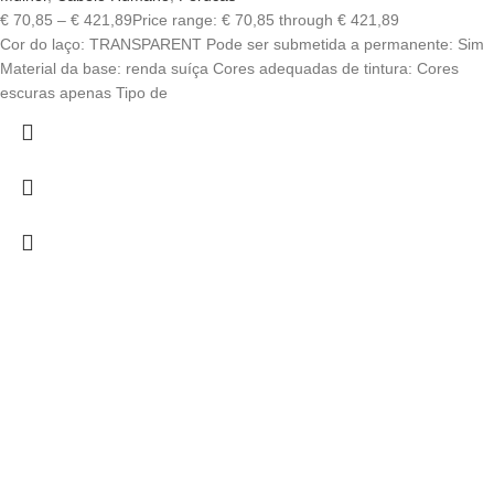
€
70,85
–
€
421,89
Price range: € 70,85 through € 421,89
Cor do laço: TRANSPARENT Pode ser submetida a permanente: Sim
Material da base: renda suíça Cores adequadas de tintura: Cores
escuras apenas Tipo de