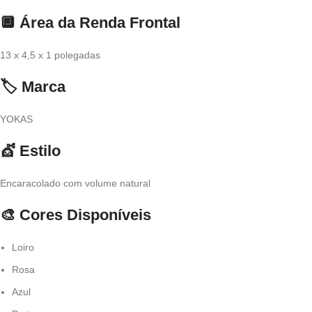
🔲 Área da Renda Frontal
13 x 4,5 x 1 polegadas
🏷️ Marca
YOKAS
💇 Estilo
Encaracolado com volume natural
🎨 Cores Disponíveis
Loiro
Rosa
Azul