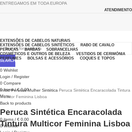
ENTREGAMOS EM TODA EUROPA
ATENDIMENTO
Browse Categories
EXTENSÕES DE CABELOS NATURAIS
EXTENSÕES DE CABELOS SINTÉTICOS
RABO DE CAVALO
PERUCAS
BARBAS
SOBRANCELHAS
COSMÉTICOS E OUTROS DE BELEZA
VESTIDOS DE CERIMÓNIA
PERFUMES
BOLSAS E ACESSÓRIOS
COQUES E TOPOS
SEARCH
0
Wishlist
Login / Register
0
Compare
Click to enlarge
0
items
/
€
0,00
Início
Perucas
Mulher
Sintética
Peruca Sintética Encaracolada Tintura
Menu
Multicor Feminina Lisboa
Back to products
Peruca Sintética Encaracolada
0
items
/
€
0,00
Tintura Multicor Feminina Lisboa
0
Wishlist