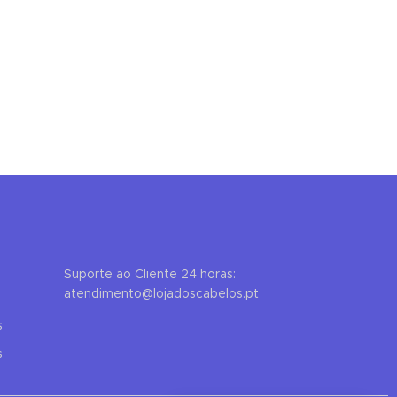
Online now
Hello! To get started, please share your
name and email 😊
Name
Email
Suporte ao Cliente 24 horas:
atendimento@lojadoscabelos.pt
s
CONTINUE →
s