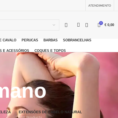
ATENDIMENTO
0
€
0,00
E CAVALO
PERUCAS
BARBAS
SOBRANCELHAS
S E ACESSÓRIOS
COQUES E TOPOS
mano
ELEZA
EXTENSÕES DE CABELO NATURAL
536 Products