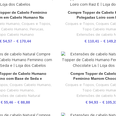
opper de Cabelo Feminino
Compre Topper de Cabelo
m em Cabelo Humano Na
Polegadas Loiro com 
elo Humano
,
Coques e Topos
,
Coques e Topos
,
Coques Ca
 Cabelo Humano
,
Perucas
,
Topo Cabelo Huma
opo Cabelo Humano
Extensões de cabelo N
€
54,57
€
170,44
€
110,41
€
149,
–
–
Topper de Cabelo Humano
Compre Topper de Cabel
ino com Base de Seda e
Feminino Marrom Choco
opos
,
Coques Cabelo Humano
,
Coques e Topos
,
Coques Ca
opo Cabelo Humano
,
Topo Cabelo Huma
sões de cabelo Natural
Extensões de cabelo N
€
55,46
€
88,88
€
94,93
€
105,3
–
–