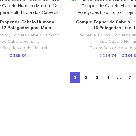
Topper de Cabelo Humano
Compre Topper de Cabelo 
 12 Polegadas para Mulh
16 Polegadas Liso, 
opos
,
Coques Cabelo Humano
,
Coques e Topos
,
Coques Ca
opo Cabelo Humano
,
Topo Cabelo Huma
sões de cabelo Natural
Extensões de cabelo N
€
135,34
€
114,74
€
134,
–
1
2
3
4
…
7