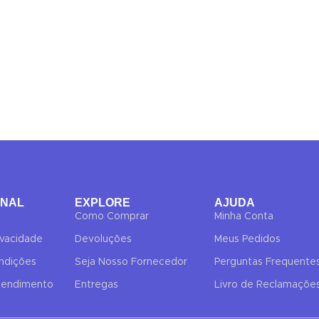
ONAL
EXPLORE
AJUDA
Como Comprar
Minha Conta
rivacidade
Devoluções
Meus Pedidos
ndições
Seja Nosso Fornecedor
Perguntas Frequente
Atendimento
Entregas
Livro de Reclamaçõe