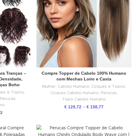
ra Tranças –
Compre Topper de Cabelo 100% Humano
Densidade,
com Mechas Loiro e Casta
nças Boho
Mulher
,
Cabelo Humano
,
Coques e Topos
,
es e Topos
,
Coques Cabelo Humano
,
Perucas
,
Perucas
,
Topo Cabelo Humano
no
€
129,72
€
158,77
–
03