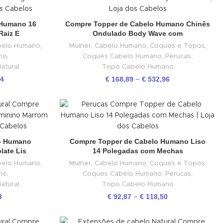
 Humano 16
Compre Topper de Cabelo Humano Chinês
Raiz E
Ondulado Body Wave com
belo Humano
,
Mulher
,
Cabelo Humano
,
Coques e Topos
,
no
,
Coques Cabelo Humano
,
Perucas
,
atural
Topo Cabelo Humano
24
€
168,89
€
532,96
–
o Humano
Compre Topper de Cabelo Humano Liso
late Lis
14 Polegadas com Mechas
belo Humano
,
Mulher
,
Cabelo Humano
,
Coques e Topos
,
no
,
Coques Cabelo Humano
,
Perucas
,
atural
Topo Cabelo Humano
3
€
92,87
€
118,50
–