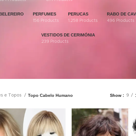
BELEREIRO
PERFUMES
PERUCAS
RABO DE CA
156 Products
1.258 Products
496 Products
VESTIDOS DE CERIMÓNIA
239 Products
Topo Cabelo Humano
Show
s e Topos
9