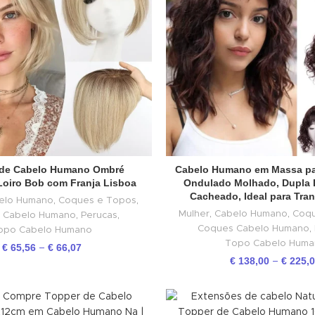
 de Cabelo Humano Ombré
Cabelo Humano em Massa pa
oiro Bob com Franja Lisboa
Ondulado Molhado, Dupla 
Cacheado, Ideal para Tra
elo Humano
,
Coques e Topos
,
Mulher
,
Cabelo Humano
,
Coqu
 Cabelo Humano
,
Perucas
,
Coques Cabelo Humano
,
opo Cabelo Humano
Topo Cabelo Huma
€
65,56
€
66,07
–
€
138,00
€
225,
–