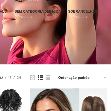
VALO
SEM CATEGORIA DEFINIDA
SOBRANCELHAS
2 Products
10 Products
12
18
24