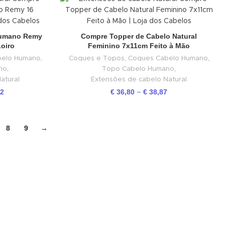
Humano Remy
Compre Topper de Cabelo Natural
Loiro
Feminino 7x11cm Feito à Mão
belo Humano
,
Coques e Topos
,
Coques Cabelo Humano
,
no
,
Topo Cabelo Humano
,
atural
Extensões de cabelo Natural
62
€
36,80
€
38,87
–
8
9
→
✕
END CONVERSATION
PT
EN
Miguel Costa