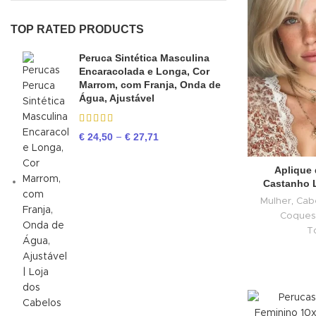
TOP RATED PRODUCTS
Peruca Sintética Masculina
Encaracolada e Longa, Cor
Marrom, com Franja, Onda de
Água, Ajustável
€
24,50
€
27,71
–
Aplique
Castanho L
Mulher
,
Cab
Coques
T