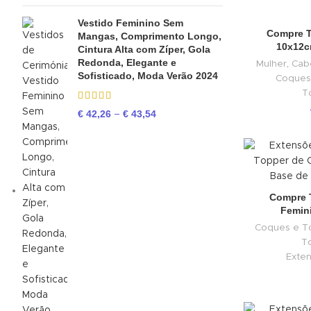
Vestido Feminino Sem
Compre T
Mangas, Comprimento Longo,
10x12c
Cintura Alta com Zíper, Gola
Redonda, Elegante e
Mulher
,
Cab
Sofisticado, Moda Verão 2024
Coques
T
€
42,26
€
43,54
–
Compre 
Femin
Coques e T
T
Exten