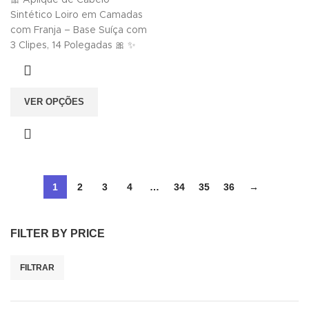
🎀 Aplique de Cabelo
Sintético Loiro em Camadas
com Franja – Base Suíça com
3 Clipes, 14 Polegadas 🎀 ✨
VER OPÇÕES
1
2
3
4
…
34
35
36
→
FILTER BY PRICE
FILTRAR