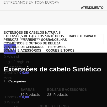
ENTREGAMOS EM TODA EUROPA
ATENDIMENTO
Browse Categories
EXTENSÕES DE CABELOS NATURAIS
EXTENSÕES DE CABELOS SINTÉTICOS
RABO DE CAVALO
PERUCAS
BARBAS
SOBRANCELHAS
COSMÉTICOS E OUTROS DE BELEZA
VESTIDOS DE CERIMÓNIA
PERFUMES
SEARCH
BOLSAS E ACESSÓRIOS
COQUES E TOPOS
0
Wishlist
Login / Register
Extensões de cabelo Sintético
0
Compare
€
0,00
0
items
/
Menu
Categories
BARBAS
BOLSAS E ACESSÓRIOS
36 Products
281 Products
€
0,00
0
items
/
0
Wishlist
COQUES E TOPOS