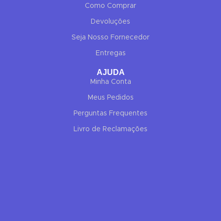
Como Comprar
Devoluções
Seja Nosso Fornecedor
Entregas
✕
AJUDA
✔ FINALIZAR
PT
EN
Minha Conta
Online agora
Meus Pedidos
Perguntas Frequentes
Livro de Reclamações
Olá! Para começarmos, diz-me o teu nome
e email 😊
Nome
*