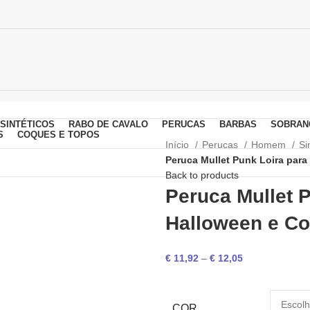
SINTÉTICOS
RABO DE CAVALO
PERUCAS
BARBAS
SOBRAN
S
COQUES E TOPOS
Início
Perucas
Homem
Si
Peruca Mullet Punk Loira par
Back to products
Peruca Mullet 
Halloween e Co
€
11,92
–
€
12,05
COR