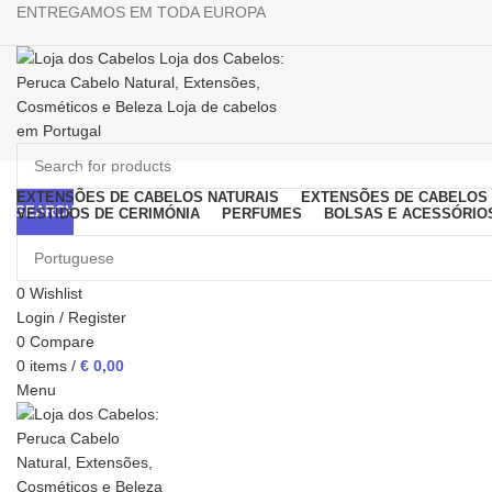
ENTREGAMOS EM TODA EUROPA
Browse Categories
EXTENSÕES DE CABELOS NATURAIS
EXTENSÕES DE CABELOS 
SEARCH
VESTIDOS DE CERIMÓNIA
PERFUMES
BOLSAS E ACESSÓRIO
0
Wishlist
Login / Register
0
Compare
Click to enlarge
0
items
/
€
0,00
Menu