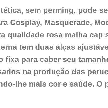
ntética, sem perming, pode s
para Cosplay, Masquerade, Mo
qualidade rosa malha cap s
terna tem duas alças ajustáv
o fixa para caber seu taman
sados na produção das peruca
ndo-lhe mais cor e saúde. O p