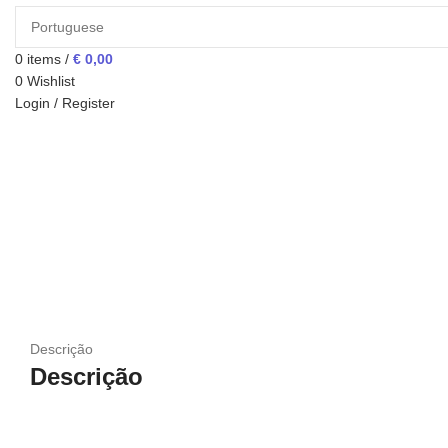
0
items
/
€
0,00
0
Wishlist
Login / Register
Descrição
Descrição