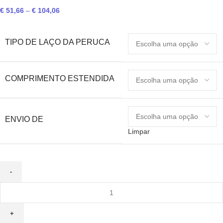
Price
€
51,66
–
€
104,06
range:
€ 51,66
TIPO DE LAÇO DA PERUCA
through
€ 104,06
COMPRIMENTO ESTENDIDA
ENVIO DE
Limpar
Quantidade
de
Peruca
Frontal