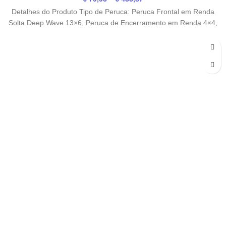
range:
Detalhes do Produto Tipo de Peruca: Peruca Frontal em Renda
€ 79,95
Solta Deep Wave 13×6, Peruca de Encerramento em Renda 4×4,
through
€ 435,87