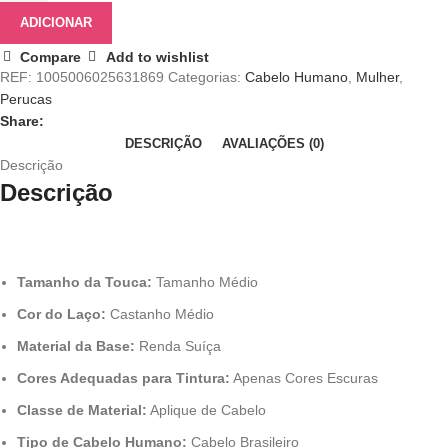
de
ADICIONAR
Renda
Compare
Add to wishlist
Curta
REF:
1005006025631869
Categorias:
Cabelo Humano
,
Mulher
,
-
Perucas
Onda
Share:
de
DESCRIÇÃO
AVALIAÇÕES (0)
Água,
Descrição
Cabelo
Descrição
Humano
Brasileiro
com
Cabelo
de
Tamanho da Touca:
Tamanho Médio
Bebê
Cor do Laço:
Castanho Médio
Material da Base:
Renda Suíça
Cores Adequadas para Tintura:
Apenas Cores Escuras
Classe de Material:
Aplique de Cabelo
Tipo de Cabelo Humano:
Cabelo Brasileiro