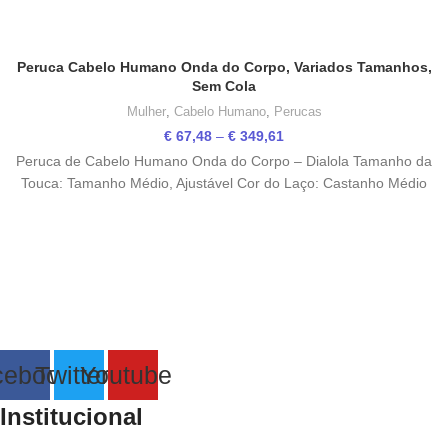
Peruca Cabelo Humano Onda do Corpo, Variados Tamanhos,
Sem Cola
Mulher
,
Cabelo Humano
,
Perucas
Price
€
67,48
–
€
349,61
range:
Peruca de Cabelo Humano Onda do Corpo – Dialola Tamanho da
€ 67,48
Touca: Tamanho Médio, Ajustável Cor do Laço: Castanho Médio
through
€ 349,61
cebook
Twitter
Youtube
Institucional