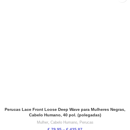
Perucas Lace Front Loose Deep Wave para Mulheres Negras,
Cabelo Humano, 40 pol. (polegadas)
Mulher
,
Cabelo Humano
,
Perucas
Price
€
79,95
–
€
435,87