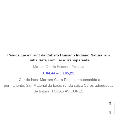
Peruca Lace Front de Cabelo Humano Indiano Natural em
Linha Reta com Lace Transparente
Mulher
,
Cabelo Humano
,
Perucas
Price
€
64,44
–
€
165,21
range:
Cor do laço: Marrom Claro Pode ser submetida a
€ 64,44
permanente: Sim Material da base: renda suíça Cores adequadas
through
de tintura: TODAS AS CORES
€ 165,21