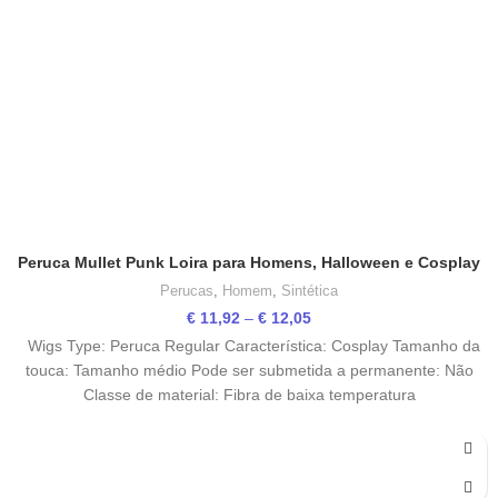
Peruca Mullet Punk Loira para Homens, Halloween e Cosplay
Perucas
,
Homem
,
Sintética
Price
€
11,92
–
€
12,05
range:
Wigs Type: Peruca Regular Característica: Cosplay Tamanho da
€ 11,92
touca: Tamanho médio Pode ser submetida a permanente: Não
through
Classe de material: Fibra de baixa temperatura
€ 12,05