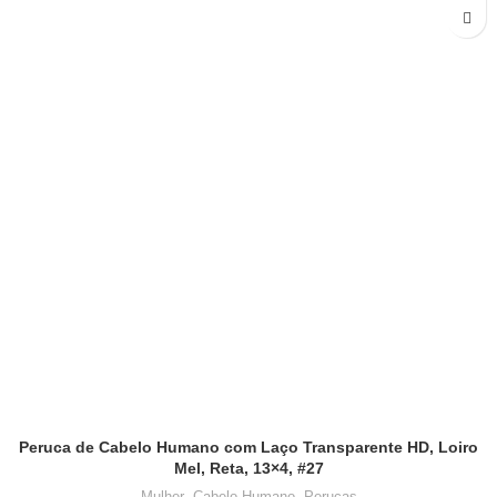
Peruca de Cabelo Humano com Laço Transparente HD, Loiro
Mel, Reta, 13×4, #27
Mulher
,
Cabelo Humano
,
Perucas