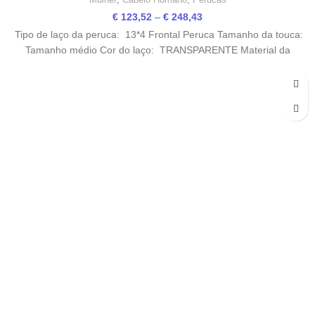
Price
€
123,52
–
€
248,43
range:
Tipo de laço da peruca: 13*4 Frontal Peruca Tamanho da touca:
€ 123,52
Tamanho médio Cor do laço: TRANSPARENTE Material da
through
€ 248,43