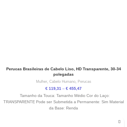
Perucas Brasileiras de Cabelo Liso, HD Transparente, 30-34
polegadas
Mulher
,
Cabelo Humano
,
Perucas
Price
€
119,31
–
€
455,47
range:
Tamanho da Touca: Tamanho Médio Cor do Laço:
€ 119,31
TRANSPARENTE Pode ser Submetida a Permanente: Sim Material
through
da Base: Renda
€ 455,47