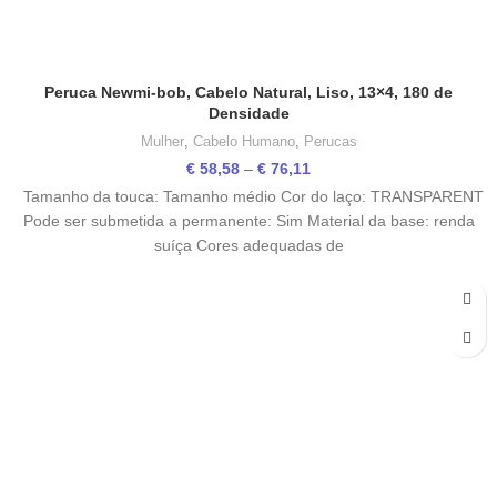
Peruca Newmi-bob, Cabelo Natural, Liso, 13×4, 180 de
Densidade
Mulher
,
Cabelo Humano
,
Perucas
Price
€
58,58
–
€
76,11
range:
Tamanho da touca: Tamanho médio Cor do laço: TRANSPARENT
€ 58,58
Pode ser submetida a permanente: Sim Material da base: renda
through
suíça Cores adequadas de
€ 76,11