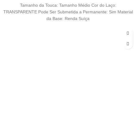
range:
Tamanho da Touca: Tamanho Médio Cor do Laço:
€ 72,81
TRANSPARENTE Pode Ser Submetida a Permanente: Sim Material
through
da Base: Renda Suíça
€ 346,17