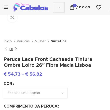
0
/
€
0,00
Click to enlarge
Início
Perucas
Mulher
Sintética
Peruca Lace Front Cacheada Tintura
Ombre Loiro 26″ Fibra Macia Lisboa
€
54,73
–
€
56,82
COR
COMPRIMENTO DA PERUCA