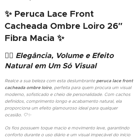
✨ Peruca Lace Front
Cacheada Ombre Loiro 26″
Fibra Macia ✨
💁‍♀️ Elegância, Volume e Efeito
Natural em Um Só Visual
Realce a sua beleza com esta deslumbrante
peruca lace front
cacheada ombre loiro
, perfeita para quem procura um visual
moderno, sofisticado e cheio de personalidade. Com cachos
definidos, comprimento longo e acabamento natural, ela
proporciona um efeito glamouroso ideal para qualquer
ocasião. 🤍✨
Os fios possuem toque macio e movimento leve, garantindo
conforto durante o uso diário e um visual impecável do início