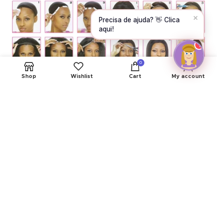
✕
New products available! ✨
Can I help you?
1
0
Shop
Wishlist
Cart
My account
AVALIAÇÕES (0)
PRODUTOS RELACIONADOS