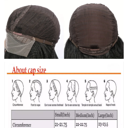
✕
END CONVERSATION
PT
EN