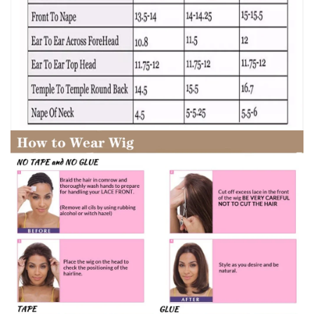
Elisa Rodrigues
Online now
Hello! To get started, please share your
name and email 😊
Name
Email
CONTINUE →