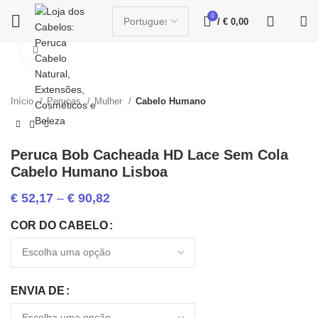
0
/
€
0,00
Click to enlarge
Início
Perucas
Mulher
Cabelo Humano
Peruca Bob Cacheada HD Lace Sem Cola
Cabelo Humano Lisboa
€
52,17
–
€
90,82
COR DO CABELO
ENVIA DE