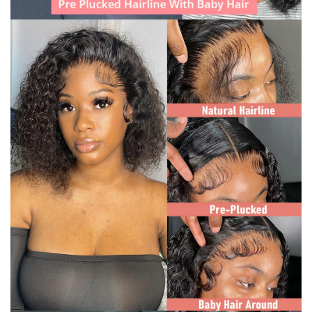
✕
END CONVERSATION
PT
EN
Ana Silva
Online now