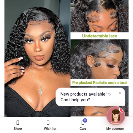
Hello! To get started, please share your
name and email 😊
Name
Email
CONTINUE →
✕
New products available! ✨
Can I help you?
1
0
Shop
Wishlist
Cart
My account