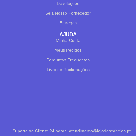
Devoluções
Seja Nosso Fornecedor
Entregas
✕
✔ FINALIZAR
PT
EN
AJUDA
Minha Conta
Online agora
Meus Pedidos
Perguntas Frequentes
Livro de Reclamações
Olá! Para começarmos, diz-me o teu nome
e email 😊
Nome
*
Suporte ao Cliente 24 horas: atendimento@lojadoscabelos.pt
Email
*