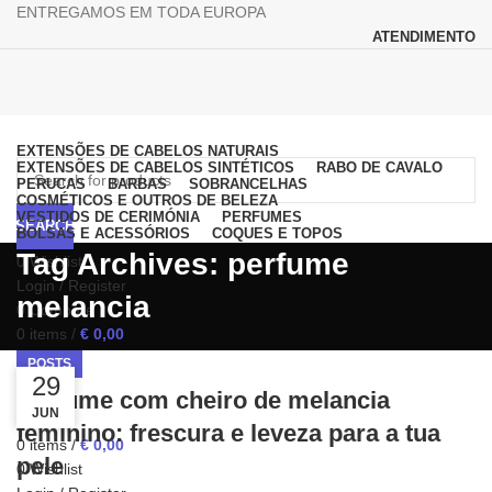
ENTREGAMOS EM TODA EUROPA
ATENDIMENTO
Browse Categories
EXTENSÕES DE CABELOS NATURAIS
EXTENSÕES DE CABELOS SINTÉTICOS
RABO DE CAVALO
PERUCAS
BARBAS
SOBRANCELHAS
COSMÉTICOS E OUTROS DE BELEZA
VESTIDOS DE CERIMÓNIA
PERFUMES
SEARCH
BOLSAS E ACESSÓRIOS
COQUES E TOPOS
Tag Archives: perfume
0
Wishlist
Login / Register
melancia
0
Compare
0
items
/
€
0,00
Menu
POSTS
29
29
Perfume com cheiro de melancia
JUN
JUN
feminino: frescura e leveza para a tua
0
items
/
€
0,00
pele
0
Wishlist