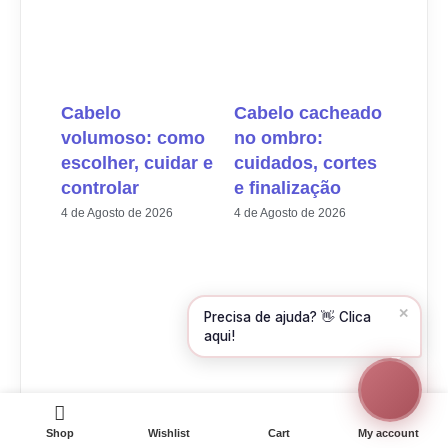
Olá! Para começarmos, diz-me o teu nome
e email 😊
Nome
*
Cabelo
Cabelo cacheado
volumoso: como
no ombro:
Email
*
escolher, cuidar e
cuidados, cortes
controlar
e finalização
4 de Agosto de 2026
4 de Agosto de 2026
CONTINUAR →
✕
Precisa de ajuda? 👋 Clica
aqui!
Shop
Wishlist
Cart
My account