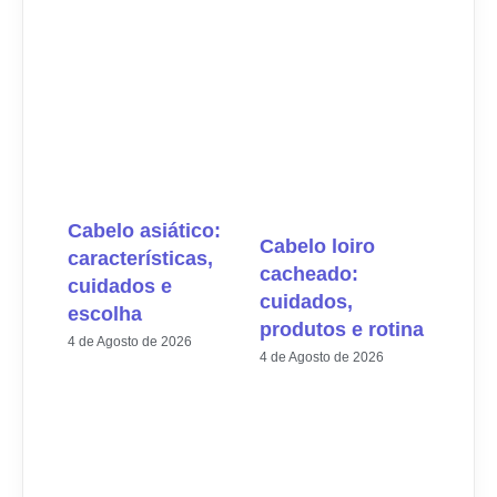
Cabelo asiático:
Cabelo loiro
características,
cacheado:
✕
✔ FINALIZAR
PT
EN
cuidados e
cuidados,
escolha
produtos e rotina
Online agora
4 de Agosto de 2026
4 de Agosto de 2026