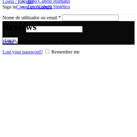
Topo Cabelo Humano
Login / Register
Topo Cabelo Sintético
Sign in
Create an Account
Nome de utilizador ou email
*
Reviews
Password
*
Log in
Home
»
Archive by Category "Reviews"
Lost your password?
Remember me