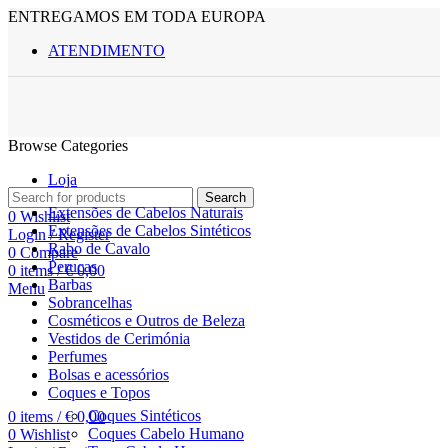
ENTREGAMOS EM TODA EUROPA
ATENDIMENTO
Browse Categories
Loja
Search
Extensões de Cabelos Naturais
0
Wishlist
Extensões de Cabelos Sintéticos
Login / Register
Rabo de Cavalo
0
Compare
Perucas
0
items
/
€
0,00
Barbas
Menu
Sobrancelhas
Cosméticos e Outros de Beleza
Vestidos de Cerimónia
Perfumes
Bolsas e acessórios
Coques e Topos
Coques Sintéticos
0
items
/
€
0,00
Coques Cabelo Humano
0
Wishlist