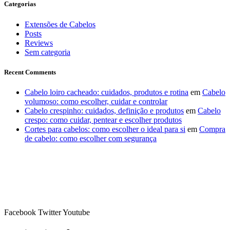
Categorias
Extensões de Cabelos
Posts
Reviews
Sem categoria
Recent Comments
Cabelo loiro cacheado: cuidados, produtos e rotina
em
Cabelo
volumoso: como escolher, cuidar e controlar
Cabelo crespinho: cuidados, definição e produtos
em
Cabelo
crespo: como cuidar, pentear e escolher produtos
Cortes para cabelos: como escolher o ideal para si
em
Compra
de cabelo: como escolher com segurança
Facebook
Twitter
Youtube