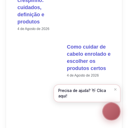
crespinho:
cuidados,
Olá! Para começarmos, diz-me o teu nome
e email 😊
definição e
produtos
Nome
*
4 de Agosto de 2026
Email
*
Como cuidar de
cabelo enrolado e
escolher os
produtos certos
CONTINUAR →
4 de Agosto de 2026
✕
Precisa de ajuda? 👋 Clica
aqui!