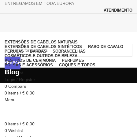
ENTREGAMOS EM TODA EUROPA
ATENDIMENTO
Browse Categories
EXTENSÕES DE CABELOS NATURAIS
EXTENSÕES DE CABELOS SINTÉTICOS
RABO DE CAVALO
PERUCAS
BARBAS
SOBRANCELHAS
COSMÉTICOS E OUTROS DE BELEZA
VESTIDOS DE CERIMÓNIA
PERFUMES
SEARCH
BOLSAS E ACESSÓRIOS
COQUES E TOPOS
Blog
0
Wishlist
Login / Register
0
Compare
0
items
/
€
0,00
Menu
0
items
/
€
0,00
0
Wishlist