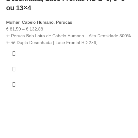
ou 13×4
Mulher
,
Cabelo Humano
,
Perucas
€
81,59
–
€
132,88
✨ Peruca Bob Loira de Cabelo Humano – Alta Densidade 300%
✨ 💎 Dupla Desenhada | Lace Frontal HD 2×6,