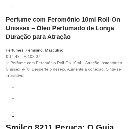
Perfume com Feromônio 10ml Roll-On
Unissex – Óleo Perfumado de Longa
Duração para Atração
Perfumes
,
Feminino
,
Masculino
€
14,49
–
€
102,07
✨ Perfume com Feromônio Roll-On 10ml – Atração Instantânea
Unissex 🔥 💘 Desperte o desejo. Aumente a conexão. Sinta-se
irresistível.
Smilco 8211 Peruca: O Guia