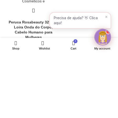
✕
New products available! ✨
Peruca Rosabeauty 32″ 613
Can I help you?
Loira Onda do Corpo,
1
Cabelo Humano para
Mulheres
0
Mulher
,
Cabelo Humano
,
Shop
Wishlist
Cart
My account
Perucas
€
66,04
–
€
514,17
Tamanho da Touca:
Tamanho Médio Cor do Laço:
Transparente Pode ser
Submetida a Permanente: Sim
Material da Base: Renda