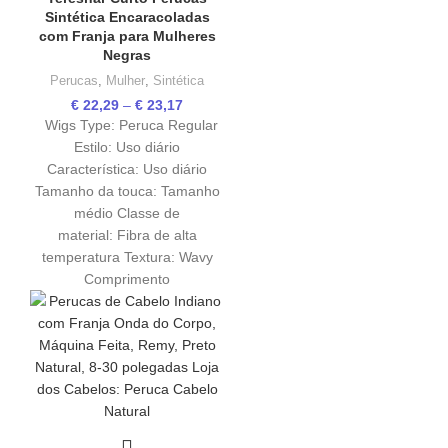
Sintética Encaracoladas
com Franja para Mulheres
Negras
Perucas
,
Mulher
,
Sintética
€
22,29
–
€
23,17
Wigs Type: Peruca Regular
Estilo: Uso diário
Característica: Uso diário
Tamanho da touca: Tamanho
médio Classe de
material: Fibra de alta
temperatura Textura: Wavy
Comprimento
✕
END CONVERSATION
PT
EN