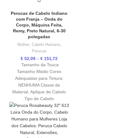
Elisa Rodrigues
Perucas de Cabelo Indiano
Online now
com Franja – Onda do
Corpo, Máquina Feita,
Remy, Preto Natural, 8-30
polegadas
Mulher
,
Cabelo Humano
,
Perucas
€
52,09
–
€
151,72
Tamanho da Touca:
Hello! To get started, please share your
Tamanho Médio Cores
name and email 😊
Adequadas para Tintura:
NENHUMA Classe de
Name
Material: Aplique de Cabelo
Tipo de Cabelo
Email
CONTINUE →