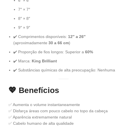
6″ × 6″
7″ × 7″
8″ × 8″
9″ × 9″
✔️ Comprimentos disponíveis:
12″ a 26″
(aproximadamente
30 a 66 cm
)
✔️ Proporção de fios longos: Superior a
60%
✔️ Marca:
King Brilliant
✔️ Substâncias químicas de alta preocupação: Nenhuma
💖
Benefícios
✅ Aumenta o volume instantaneamente
✅ Disfarça áreas com pouco cabelo no topo da cabeça
✅ Aparência extremamente natural
✅ Cabelo humano de alta qualidade