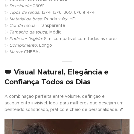
✨
Densidade:
250%
✨
Tipos de renda:
13×4, 13×6, 360, 6×6 e 4×4
✨
Material da base:
Renda suíça HD
✨
Cor da renda:
Transparente
✨
Tamanho da touca:
Médio
✨
Pode ser tingida:
Sim, compatível com todas as cores
✨
Comprimento:
Longo
✨
Marca:
CNBEAU
👑
Visual Natural, Elegância e
Confiança Todos os Dias
A combinação perfeita entre volume, definição e
acabamento invisível. Ideal para mulheres que desejam um
penteado sofisticado, prático e cheio de personalidade. 💕