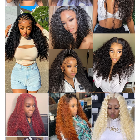
✕
END CONVERSATION
PT
EN
Miguel Costa
Online now