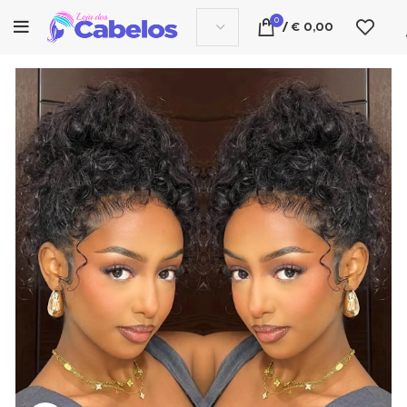
0
/
€
0,00