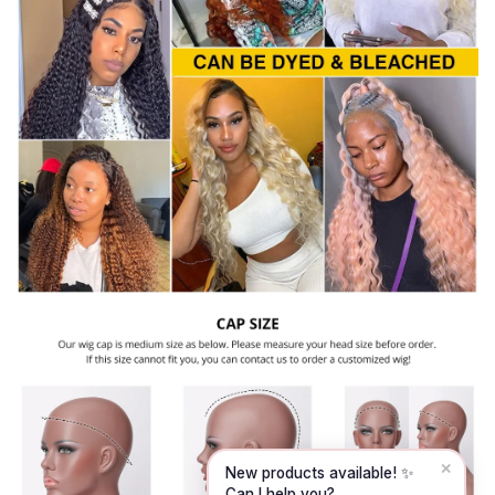
Hello! To get started, please share your
name and email 😊
Name
Email
CONTINUE →
✕
New products available! ✨
Can I help you?