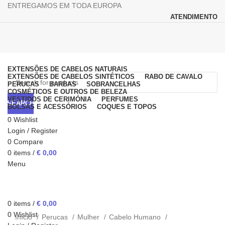
ENTREGAMOS EM TODA EUROPA
ATENDIMENTO
Browse Categories
EXTENSÕES DE CABELOS NATURAIS
EXTENSÕES DE CABELOS SINTÉTICOS
RABO DE CAVALO
PERUCAS
BARBAS
SOBRANCELHAS
COSMÉTICOS E OUTROS DE BELEZA
VESTIDOS DE CERIMÓNIA
PERFUMES
SEARCH
BOLSAS E ACESSÓRIOS
COQUES E TOPOS
0
Wishlist
Login / Register
0
Compare
0
items
/
€
0,00
Menu
0
items
/
€
0,00
Click to enlarge
0
Wishlist
Início
Perucas
Mulher
Cabelo Humano