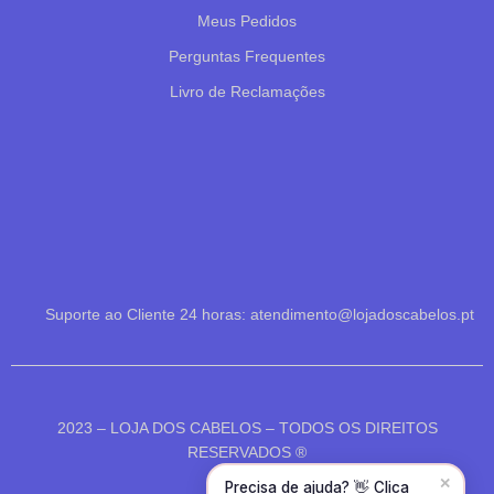
Meus Pedidos
Perguntas Frequentes
Livro de Reclamações
Olá! Para começarmos, diz-me o teu nome
e email 😊
Nome
*
Email
*
Suporte ao Cliente 24 horas: atendimento@lojadoscabelos.pt
CONTINUAR →
2023 – LOJA DOS CABELOS – TODOS OS DIREITOS
RESERVADOS ®
✕
Precisa de ajuda? 👋 Clica