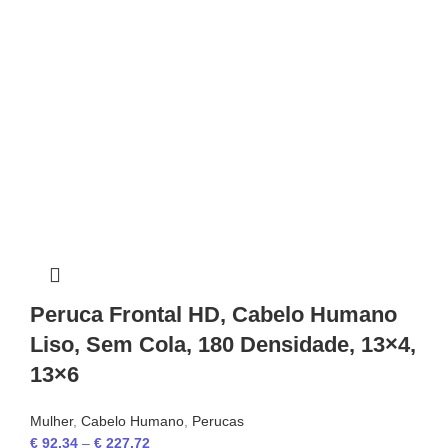
Peruca Frontal HD, Cabelo Humano
Liso, Sem Cola, 180 Densidade, 13×4,
13×6
Mulher
,
Cabelo Humano
,
Perucas
€
92,34
–
€
227,72