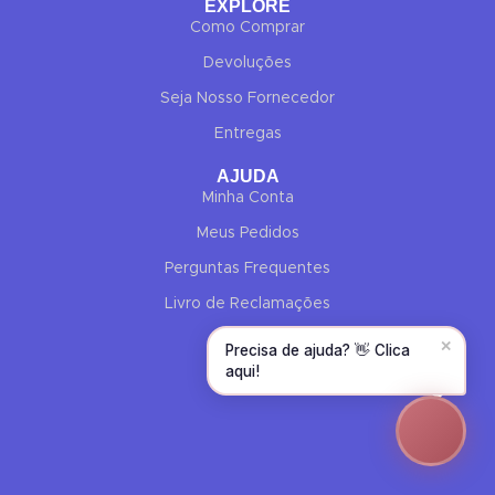
EXPLORE
Olá! Para começarmos, diz-me o teu nome
Como Comprar
e email 😊
Devoluções
Nome
*
Seja Nosso Fornecedor
Entregas
Email
*
AJUDA
Minha Conta
Meus Pedidos
CONTINUAR →
Perguntas Frequentes
Livro de Reclamações
✕
Precisa de ajuda? 👋 Clica
aqui!