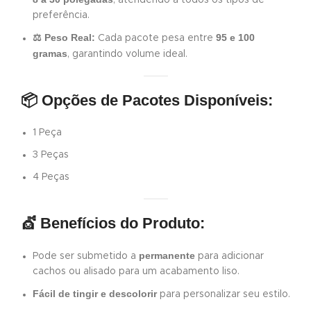
, atendendo a todos os tipos de
preferência.
⚖️ Peso Real:
95 e 100
Cada pacote pesa entre
gramas
, garantindo volume ideal.
📦 Opções de Pacotes Disponíveis:
1 Peça
3 Peças
4 Peças
💇 Benefícios do Produto:
permanente
Pode ser submetido a
para adicionar
cachos ou alisado para um acabamento liso.
Fácil de tingir e descolorir
para personalizar seu estilo.