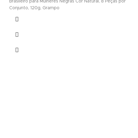
Brasileiro para Mulheres Negras Cor Natural, 8 Peças por
Conjunto, 120g, Grampo