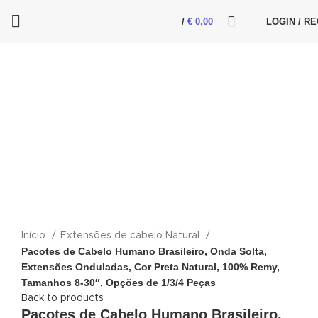
/
€
0,00
LOGIN / R
Click to enlarge
Início
Extensões de cabelo Natural
Pacotes de Cabelo Humano Brasileiro, Onda Solta,
Extensões Onduladas, Cor Preta Natural, 100% Remy,
Tamanhos 8-30″, Opções de 1/3/4 Peças
Back to products
Pacotes de Cabelo Humano Brasileiro,