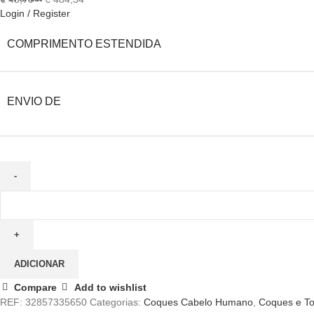
Login / Register
range:
€ 48,70
COMPRIMENTO ESTENDIDA
through
€ 484,34
ENVIO DE
Quantidade
de
Extensão
de
Cabelo
ADICIONAR
Brasileiro
Compare
Add to wishlist
Liso
REF:
32857335650
Categorias:
Coques Cabelo Humano
,
Coques e T
e