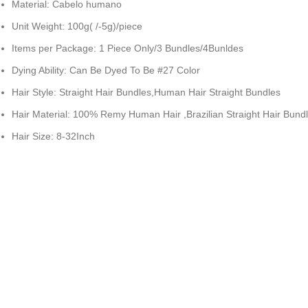
Material:
Cabelo humano
Unit Weight:
100g( /-5g)/piece
Items per Package:
1 Piece Only/3 Bundles/4Bunldes
Dying Ability:
Can Be Dyed To Be #27 Color
Hair Style:
Straight Hair Bundles,Human Hair Straight Bundles
Hair Material:
100% Remy Human Hair ,Brazilian Straight Hair Bund
Hair Size:
8-32Inch