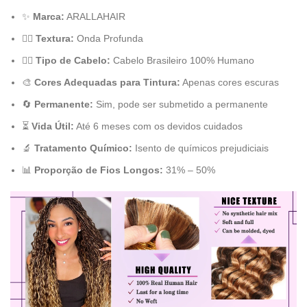
✨
Marca:
ARALLAHAIR
💁‍♀️
Textura:
Onda Profunda
💇‍♀️
Tipo de Cabelo:
Cabelo Brasileiro 100% Humano
🎨
Cores Adequadas para Tintura:
Apenas cores escuras
🔄
Permanente:
Sim, pode ser submetido a permanente
⏳
Vida Útil:
Até 6 meses com os devidos cuidados
🔬
Tratamento Químico:
Isento de químicos prejudiciais
📊
Proporção de Fios Longos:
31% – 50%