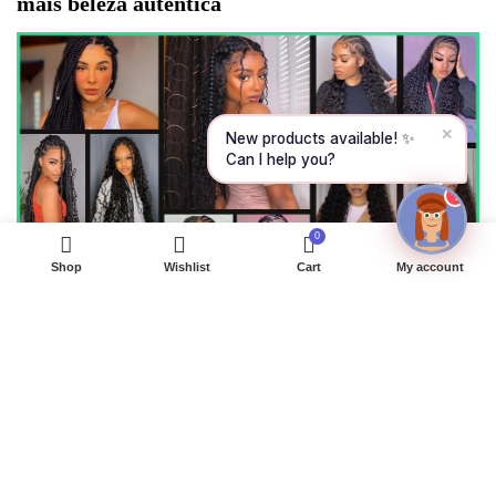
mais beleza autêntica
CONTINUE →
✕
New products available! ✨
Can I help you?
1
0
Shop
Wishlist
Cart
My account
Como Tingir:
Escolha uma tintura de qualidade e faça um teste em uma
pequena amostra primeiro.
É mais fácil escurecer o cabelo do que clareá-lo.
Lave o cabelo regularmente e aplique tratamentos de