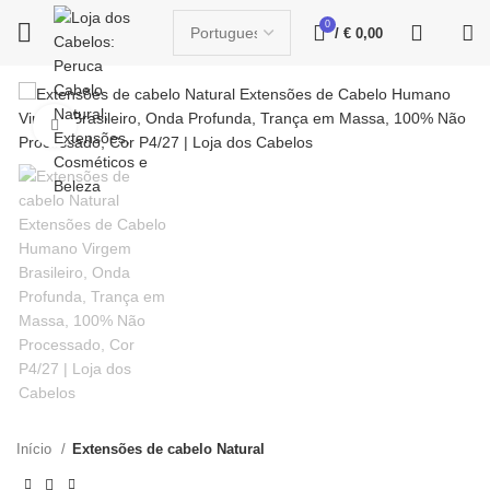
0
/
€
0,00
Click to enlarge
Início
Extensões de cabelo Natural