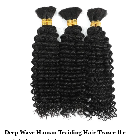
✕
END CONVERSATION
PT
EN
Beatriz Costa
Online now
Hello! To get started, please share your
name and email 😊
Name
Email
Deep Wave Human Traiding Hair Trazer-lhe 