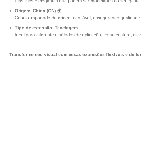
Fios lisos e elegantes que podem ser modelados ao seu gosto.
Origem
:
China (CN)
🌍
Cabelo importado de origem confiável, assegurando qualidade 
Tipo de extensão
:
Tecelagem
Ideal para diferentes métodos de aplicação, como costura, cli
Transforme seu visual com essas extensões flexíveis e de lo