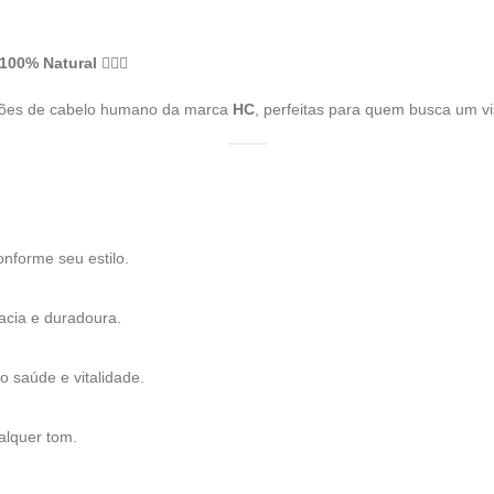
 100% Natural
💇‍♀️✨
nsões de cabelo humano da marca
HC
, perfeitas para quem busca um vis
nforme seu estilo.
acia e duradoura.
 saúde e vitalidade.
alquer tom.