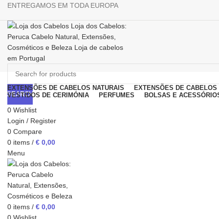
ENTREGAMOS EM TODA EUROPA
Browse Categories
EXTENSÕES DE CABELOS NATURAIS
EXTENSÕES DE CABELOS 
SEARCH
VESTIDOS DE CERIMÓNIA
PERFUMES
BOLSAS E ACESSÓRIO
0
Wishlist
Login / Register
0
Compare
Click to enlarge
0
items
/
€
0,00
Menu
0
items
/
€
0,00
0
Wishlist