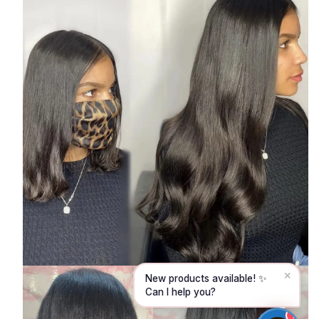
Hello! To get started, please share your
name and email 😊
Name
Email
CONTINUE →
✕
New products available! ✨
Can I help you?
1