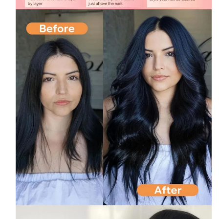
✕
END CONVERSATION
PT
EN
Miguel Costa
Online now