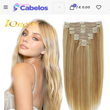
0
/
€
0,00