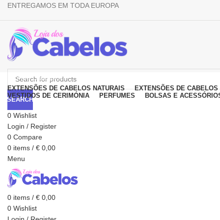
ENTREGAMOS EM TODA EUROPA
Browse Categories
EXTENSÕES DE CABELOS NATURAIS
EXTENSÕES DE CABELOS 
VESTIDOS DE CERIMÓNIA
PERFUMES
BOLSAS E ACESSÓRIO
SEARCH
0
Wishlist
Login / Register
0
Compare
0
items
/
€
0,00
Menu
Click to enlarge
0
items
/
€
0,00
0
Wishlist
Login / Register