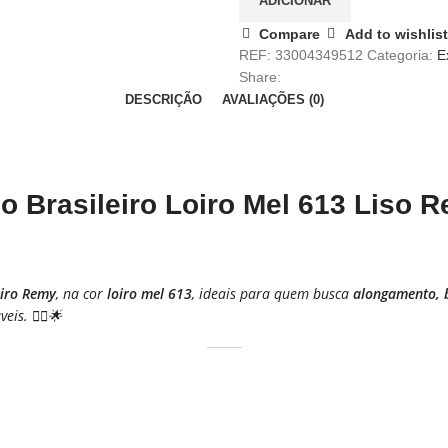
ADICIONAR
Compare
Add to wishlist
REF:
33004349512
Categoria:
E
Share:
DESCRIÇÃO
AVALIAÇÕES (0)
Brasileiro Loiro Mel 613 Liso R
eiro Remy
, na cor
loiro mel 613
, ideais para quem busca
alongamento, br
is. 💇‍♀️🌟