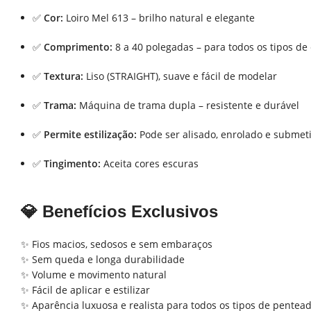
✅
Cor:
Loiro Mel 613 – brilho natural e elegante
✅
Comprimento:
8 a 40 polegadas – para todos os tipos de 
✅
Textura:
Liso (STRAIGHT), suave e fácil de modelar
✅
Trama:
Máquina de trama dupla – resistente e durável
✅
Permite estilização:
Pode ser alisado, enrolado e subme
✅
Tingimento:
Aceita cores escuras
💎
Benefícios Exclusivos
✨ Fios macios, sedosos e sem embaraços
✨ Sem queda e longa durabilidade
✨ Volume e movimento natural
✨ Fácil de aplicar e estilizar
✨ Aparência luxuosa e realista para todos os tipos de pentea