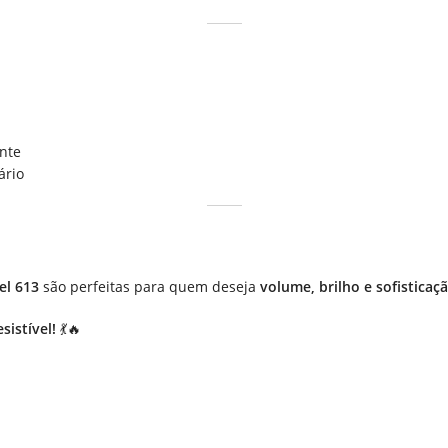
nte
ário
el 613
são perfeitas para quem deseja
volume, brilho e sofisticaç
sistível!
💃🔥