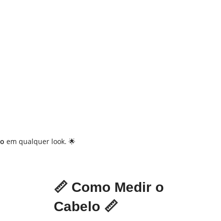
ão
em qualquer look. 🌟
📏
Como Medir o
Cabelo
📏