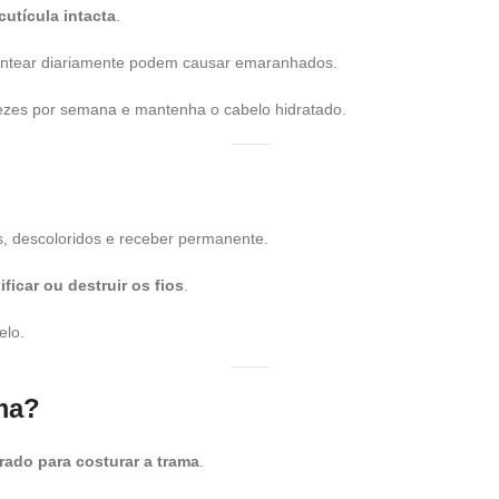
cutícula intacta
.
 pentear diariamente podem causar emaranhados.
zes por semana e mantenha o cabelo hidratado.
, descoloridos e receber permanente.
ificar ou destruir os fios
.
elo.
ma?
rado para costurar a trama
.