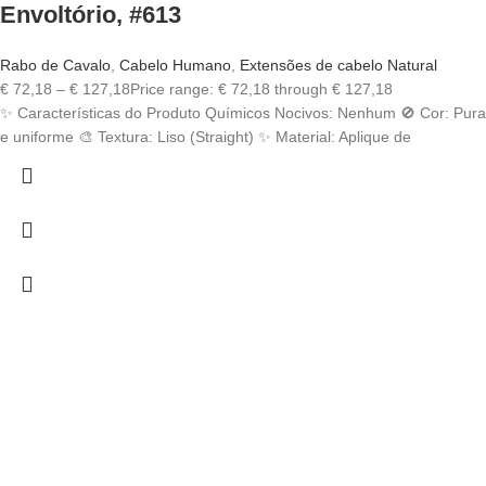
Envoltório, #613
Rabo de Cavalo
,
Cabelo Humano
,
Extensões de cabelo Natural
€
72,18
–
€
127,18
Price range: € 72,18 through € 127,18
✨ Características do Produto Químicos Nocivos: Nenhum 🚫 Cor: Pura
e uniforme 🎨 Textura: Liso (Straight) ✨ Material: Aplique de