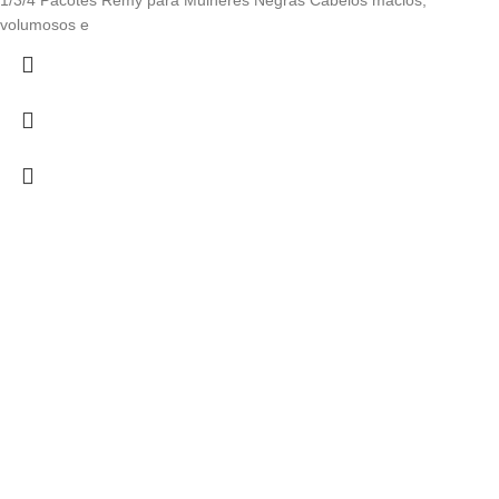
1/3/4 Pacotes Remy para Mulheres Negras Cabelos macios,
volumosos e