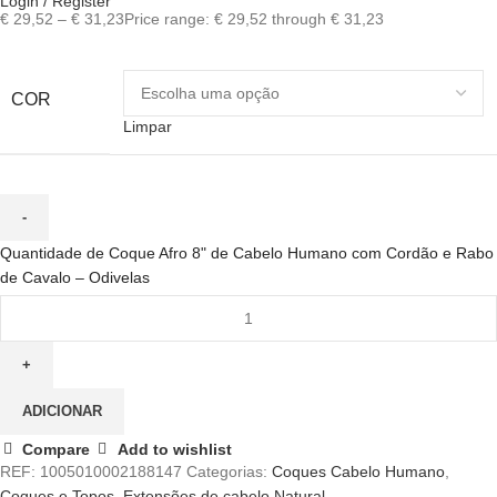
Login / Register
€
29,52
–
€
31,23
Price range: € 29,52 through € 31,23
COR
Limpar
Quantidade de Coque Afro 8" de Cabelo Humano com Cordão e Rabo
de Cavalo – Odivelas
ADICIONAR
Compare
Add to wishlist
REF:
1005010002188147
Categorias:
Coques Cabelo Humano
,
Coques e Topos
,
Extensões de cabelo Natural