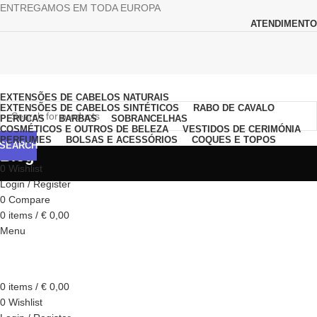
ENTREGAMOS EM TODA EUROPA
ATENDIMENTO
Browse Categories
EXTENSÕES DE CABELOS NATURAIS
EXTENSÕES DE CABELOS SINTÉTICOS
RABO DE CAVALO
PERUCAS
BARBAS
SOBRANCELHAS
COSMÉTICOS E OUTROS DE BELEZA
VESTIDOS DE CERIMÓNIA
PERFUMES
BOLSAS E ACESSÓRIOS
COQUES E TOPOS
SEARCH
Blog
0
Wishlist
Login / Register
0
Compare
0
items
/
€
0,00
Menu
0
items
/
€
0,00
0
Wishlist