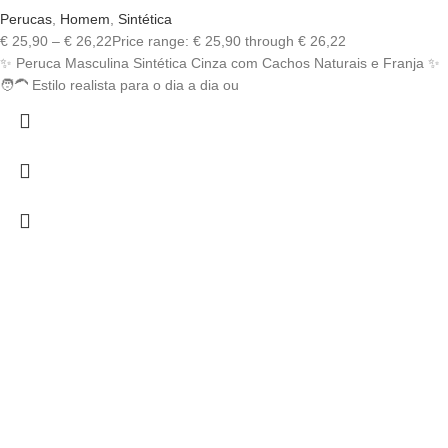
Perucas
,
Homem
,
Sintética
€
25,90
–
€
26,22
Price range: € 25,90 through € 26,22
✨ Peruca Masculina Sintética Cinza com Cachos Naturais e Franja ✨
🧑‍🦱 Estilo realista para o dia a dia ou