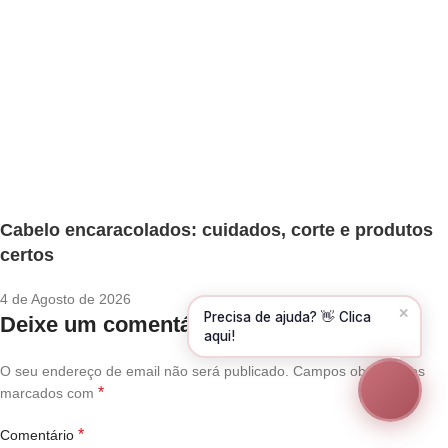
Olá! Para começarmos, diz-me o teu nome
e email 😊
Nome
*
Email
*
Cabelo encaracolados: cuidados, corte e produtos
CONTINUAR →
certos
4 de Agosto de 2026
✕
Precisa de ajuda? 👋 Clica
Deixe um comentário
aqui!
O seu endereço de email não será publicado.
Campos obrigatórios
*
marcados com
*
Comentário