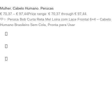
Mulher
,
Cabelo Humano
,
Perucas
€
70,37
–
€
97,44
Price range: € 70,37 through € 97,44
💛✨ Peruca Bob Curta Reta Mel Loira com Lace Frontal 6×4 – Cabelo
Humano Brasileiro Sem Cola, Pronta para Usar