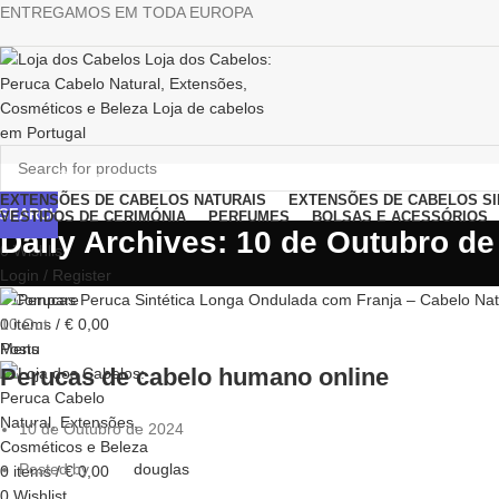
ENTREGAMOS EM TODA EUROPA
Browse Categories
EXTENSÕES DE CABELOS NATURAIS
EXTENSÕES DE CABELOS SI
SEARCH
VESTIDOS DE CERIMÓNIA
PERFUMES
BOLSAS E ACESSÓRIOS
Daily Archives: 10 de Outubro de
0
Wishlist
Login / Register
0
Compare
0
items
/
€
0,00
10
Out
Menu
Posts
Perucas de cabelo humano online
10 de Outubro de 2024
Posted by
douglas
0
items
/
€
0,00
0
Wishlist