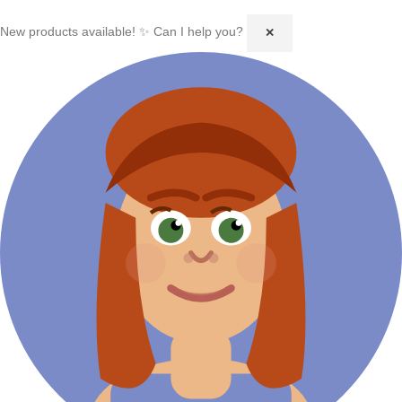
New products available! ✨ Can I help you?
✕