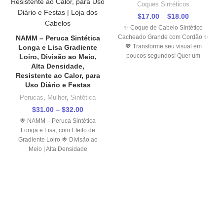
Coques Sintéticos
$
17.00
–
$
18.00
Price
range:
✨ Coque de Cabelo Sintético
$17.00
Cacheado Grande com Cordão ✨
NAMM – Peruca Sintética
through
💖 Transforme seu visual em
Longa e Lisa Gradiente
$18.00
poucos segundos! Quer um
Loiro, Divisão ao Meio,
penteado
Alta Densidade,
Resistente ao Calor, para
Uso Diário e Festas
Perucas
,
Mulher
,
Sintética
$
31.00
–
$
32.00
Price
range:
🌟 NAMM – Peruca Sintética
$31.00
Longa e Lisa, com Efeito de
through
Gradiente Loiro 🌟 Divisão ao
$32.00
Meio | Alta Densidade