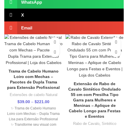
WhatsApp
X
Email
Trama de Cabelo Humano
Loiro com Mechas –
Pacotes de Dupla Trama
Extensão de Rabo de
para Extensão Profissional
Cavalo Sintético Ondulado
55 cm com Presilha Tipo
Extensões de cabelo Natural
Garra para Mulheres e
$
39.00
–
$
221.00
Price
Meninas – Aplique de
range:
✨ Trama de Cabelo Humano
Cabelo Longo para Festas
$39.00
Loiro com Mechas – Dupla Trama
e Eventos
through
Lisa para Extensão Profissional
$221.00
Rabo de Cavalo
,
Sintético
✨ Transforme seu visual com