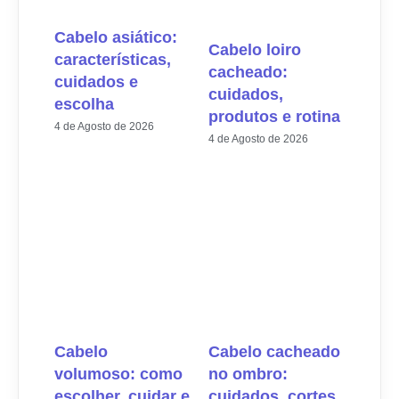
Cabelo asiático:
Cabelo loiro
características,
cacheado:
cuidados e
cuidados,
escolha
produtos e rotina
4 de Agosto de 2026
4 de Agosto de 2026
✕
✔ FINALIZAR
PT
EN
Online agora
Cabelo
Cabelo cacheado
volumoso: como
no ombro:
escolher, cuidar e
cuidados, cortes