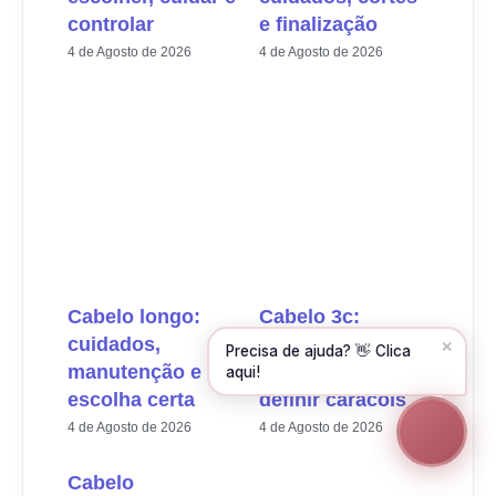
controlar
e finalização
Olá! Para começarmos, diz-me o teu nome
e email 😊
4 de Agosto de 2026
4 de Agosto de 2026
Nome
*
Email
*
CONTINUAR →
Cabelo longo:
Cabelo 3c:
cuidados,
cuidados,
✕
Precisa de ajuda? 👋 Clica
manutenção e
produtos e como
aqui!
escolha certa
definir caracóis
4 de Agosto de 2026
4 de Agosto de 2026
Cabelo