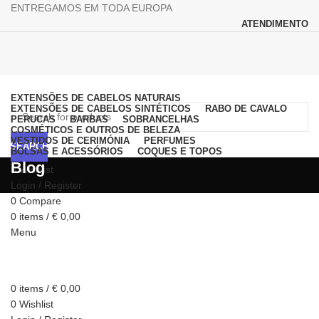
ENTREGAMOS EM TODA EUROPA
ATENDIMENTO
Browse Categories
EXTENSÕES DE CABELOS NATURAIS
EXTENSÕES DE CABELOS SINTÉTICOS
RABO DE CAVALO
PERUCAS
BARBAS
SOBRANCELHAS
COSMÉTICOS E OUTROS DE BELEZA
VESTIDOS DE CERIMÓNIA
PERFUMES
SEARCH
BOLSAS E ACESSÓRIOS
COQUES E TOPOS
Blog
0
Wishlist
Login / Register
0
Compare
0
items
/
€
0,00
Menu
0
items
/
€
0,00
0
Wishlist