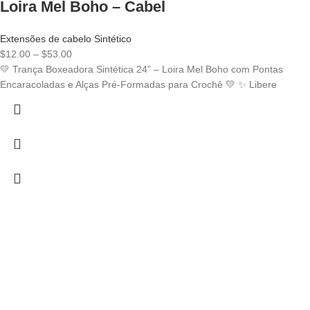
Loira Mel Boho – Cabel
Extensões de cabelo Sintético
Price
$
12.00
–
$
53.00
range:
💛 Trança Boxeadora Sintética 24” – Loira Mel Boho com Pontas
$12.00
Encaracoladas e Alças Pré-Formadas para Crochê 💛 ✨ Libere
through
$53.00