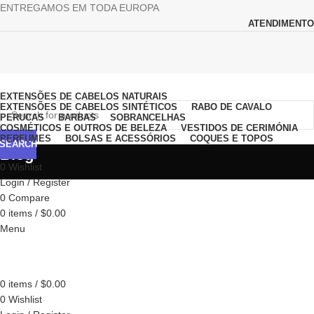
ENTREGAMOS EM TODA EUROPA
ATENDIMENTO
Browse Categories
EXTENSÕES DE CABELOS NATURAIS
EXTENSÕES DE CABELOS SINTÉTICOS
RABO DE CAVALO
PERUCAS
BARBAS
SOBRANCELHAS
COSMÉTICOS E OUTROS DE BELEZA
VESTIDOS DE CERIMÓNIA
PERFUMES
BOLSAS E ACESSÓRIOS
COQUES E TOPOS
SEARCH
Blog
0
Wishlist
Login / Register
0
Compare
0
items
/
$
0.00
Menu
0
items
/
$
0.00
0
Wishlist