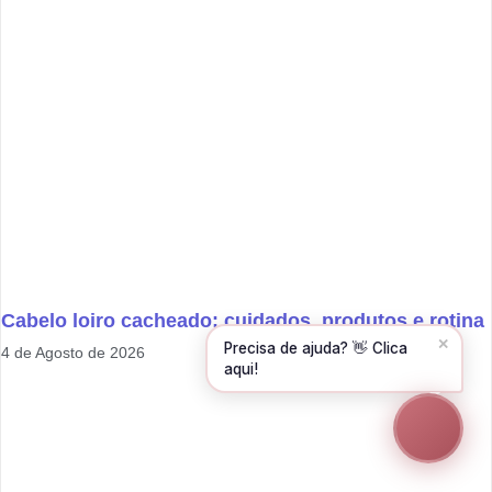
Olá! Para começarmos, diz-me o teu nome
e email 😊
Nome
*
Email
*
CONTINUAR →
Cabelo loiro cacheado: cuidados, produtos e rotina
✕
Precisa de ajuda? 👋 Clica
4 de Agosto de 2026
aqui!