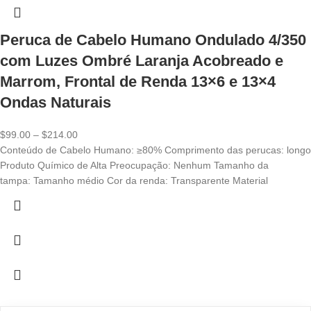
Peruca de Cabelo Humano Ondulado 4/350
com Luzes Ombré Laranja Acobreado e
Marrom, Frontal de Renda 13×6 e 13×4
Ondas Naturais
Price
$
99.00
–
$
214.00
range:
Conteúdo de Cabelo Humano: ≥80% Comprimento das perucas: longo
$99.00
Produto Químico de Alta Preocupação: Nenhum Tamanho da
through
tampa: Tamanho médio Cor da renda: Transparente Material
$214.00