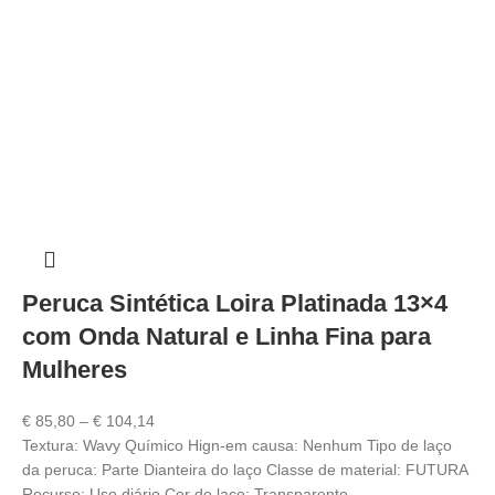
Peruca Sintética Loira Platinada 13×4
com Onda Natural e Linha Fina para
Mulheres
€
85,80
–
€
104,14
Textura: Wavy Químico Hign-em causa: Nenhum Tipo de laço
da peruca: Parte Dianteira do laço Classe de material: FUTURA
Recurso: Uso diário Cor do laço: Transparente