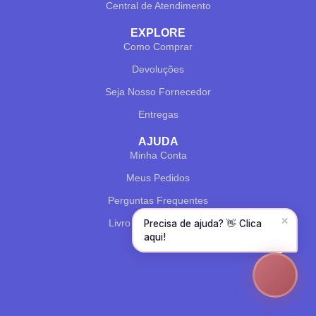
Central de Atendimento
Olá! Para começarmos, diz-me o teu nome
e email 😊
EXPLORE
Como Comprar
Nome
*
Devoluções
Seja Nosso Fornecedor
Email
*
Entregas
AJUDA
Minha Conta
CONTINUAR →
Meus Pedidos
Perguntas Frequentes
✕
Livro de Reclamações
Precisa de ajuda? 👋 Clica
aqui!