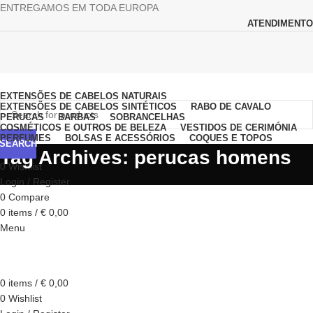
ENTREGAMOS EM TODA EUROPA
ATENDIMENTO
Browse Categories
EXTENSÕES DE CABELOS NATURAIS
EXTENSÕES DE CABELOS SINTÉTICOS
RABO DE CAVALO
PERUCAS
BARBAS
SOBRANCELHAS
COSMÉTICOS E OUTROS DE BELEZA
VESTIDOS DE CERIMÓNIA
PERFUMES
BOLSAS E ACESSÓRIOS
COQUES E TOPOS
SEARCH
Tag Archives: perucas homens
0
Wishlist
Login / Register
0
Compare
0
items
/
€
0,00
Menu
0
items
/
€
0,00
0
Wishlist