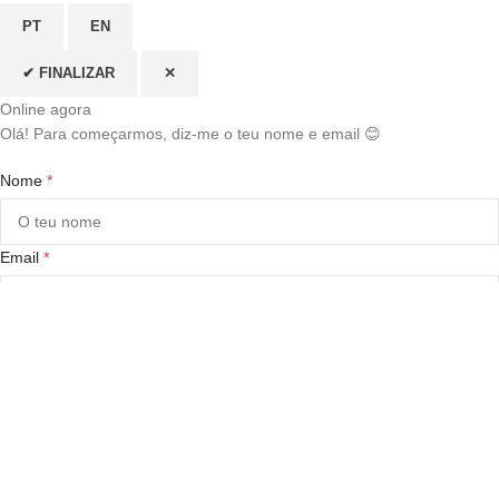
PT
EN
✔ FINALIZAR
✕
Online agora
Olá! Para começarmos, diz-me o teu nome e email 😊
Nome
*
Email
*
CONTINUAR →
🌙 Loja dos Cabelos: Peruca Cabelo Natural, Extensões, Cosméticos e
Beleza ·
Atendimento 24h
Shop
Sidebar
0
Wishlist