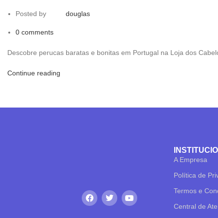
Posted by
douglas
0
comments
Descobre perucas baratas e bonitas em Portugal na Loja dos Cabelo
Continue reading
INSTITUCI
A Empresa
Política de Pr
Termos e Con
Central de At