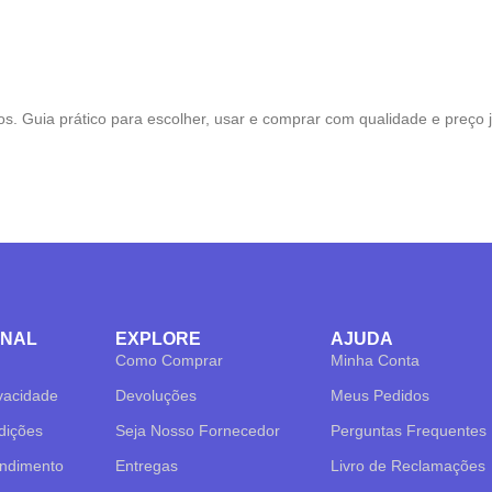
s. Guia prático para escolher, usar e comprar com qualidade e preço j
ONAL
EXPLORE
AJUDA
Como Comprar
Minha Conta
ivacidade
Devoluções
Meus Pedidos
dições
Seja Nosso Fornecedor
Perguntas Frequentes
endimento
Entregas
Livro de Reclamações