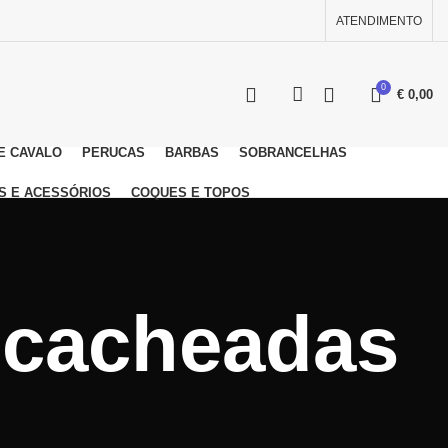
ATENDIMENTO
0
€
0,00
E CAVALO
PERUCAS
BARBAS
SOBRANCELHAS
S E ACESSÓRIOS
COQUES E TOPOS
 cacheadas