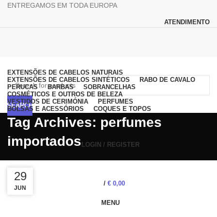
ENTREGAMOS EM TODA EUROPA
ATENDIMENTO
Browse Categories
EXTENSÕES DE CABELOS NATURAIS
EXTENSÕES DE CABELOS SINTÉTICOS
RABO DE CAVALO
PERUCAS
BARBAS
SOBRANCELHAS
COSMÉTICOS E OUTROS DE BELEZA
VESTIDOS DE CERIMÓNIA
PERFUMES
SEARCH
BOLSAS E ACESSÓRIOS
COQUES E TOPOS
Tag Archives: perfumes
importados
LOGIN / REGISTER
29
29
/
€
0,00
JUN
JUN
MENU