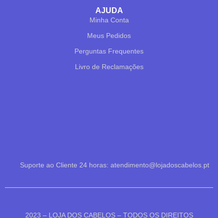
AJUDA
Minha Conta
Meus Pedidos
✕
✔ FINALIZAR
PT
EN
Perguntas Frequentes
Livro de Reclamações
Online agora
Olá! Para começarmos, diz-me o teu nome
e email 😊
Suporte ao Cliente 24 horas: atendimento@lojadoscabelos.pt
Nome
*
2023 – LOJA DOS CABELOS – TODOS OS DIREITOS
Email
*