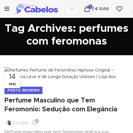
0
/
€
0,00
Tag Archives: perfumes
com feromonas
14
MAI
,
POSTS
REVIEWS
Perfume Masculino que Tem
Feromonio: Sedução com Elegância
0
Douglas
Perfume masculino que tem feromonio realça a sua