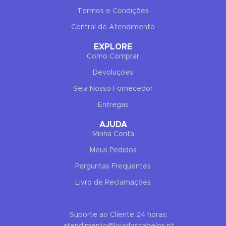
Termos e Condições
✕
END CONVERSATION
Central de Atendimento
PT
EN
Miguel Costa
EXPLORE
Como Comprar
Online now
Devoluções
Seja Nosso Fornecedor
Entregas
AJUDA
Minha Conta
Hello! To get started, please share your
name and email 😊
Meus Pedidos
Perguntas Frequentes
Name
Livro de Reclamações
Email
Suporte ao Cliente 24 horas: