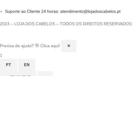
Suporte ao Cliente 24 horas: atendimento@lojadoscabelos.pt
2023 – LOJA DOS CABELOS – TODOS OS DIREITOS RESERVADOS
Precisa de ajuda? 👋 Clica aqui!
✕
1
PT
EN
✔ FINALIZAR
✕
Online agora
Olá! Para começarmos, diz-me o teu nome e email 😊
Nome
*
Email
*