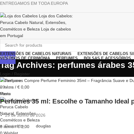
ENTREGAMOS EM TODA EUROPA
Browse Categories
EXTENSÕES DE CABELOS NATURAIS
EXTENSÕES DE CABELOS SI
SEARCH
VESTIDOS DE CERIMÓNIA
PERFUMES
BOLSAS E ACESSÓRIOS
Tag Archives: perfumes árabes 3
0
Wishlist
Login / Register
0
Compare
0
items
/
€
0,00
29
Jun
Menu
Posts
Perfumes 35 ml: Escolhe o Tamanho Ideal p
29 de Junho de 2026
Posted by
douglas
0
items
/
€
0,00
0
Wishlist