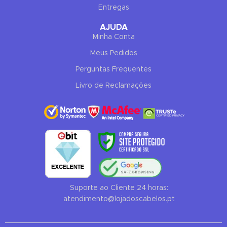
Entregas
Filipa Santos
AJUDA
Online now
Minha Conta
Meus Pedidos
Perguntas Frequentes
Livro de Reclamações
Hello! To get started, please share your
name and email 😊
Name
Email
Suporte ao Cliente 24 horas:
atendimento@lojadoscabelos.pt
CONTINUE →