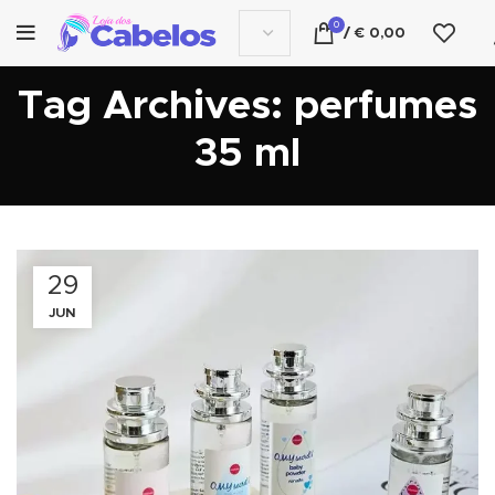
0
/
€
0,00
Tag Archives: perfumes
35 ml
29
JUN