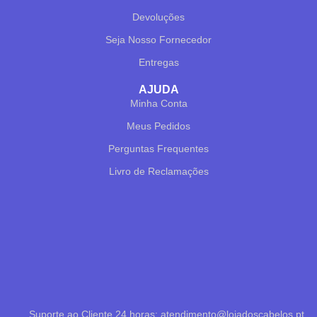
Devoluções
Seja Nosso Fornecedor
Entregas
AJUDA
Minha Conta
✕
✔ FINALIZAR
PT
EN
Meus Pedidos
Perguntas Frequentes
Online agora
Livro de Reclamações
Olá! Para começarmos, diz-me o teu nome
e email 😊
Suporte ao Cliente 24 horas: atendimento@lojadoscabelos.pt