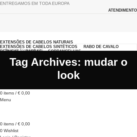
ENTREGAMOS EM TODA EUROPA
ATENDIMENTO
Browse Categories
EXTENSÕES DE CABELOS NATURAIS
EXTENSÕES DE CABELOS SINTÉTICOS
RABO DE CAVALO
PERUCAS
BARBAS
SOBRANCELHAS
COSMÉTICOS E OUTROS DE BELEZA
VESTIDOS DE CERIMÓNIA
Tag Archives: mudar o
PERFUMES
BOLSAS E ACESSÓRIOS
COQUES E TOPOS
SEARCH
look
0
Wishlist
Login / Register
0
Compare
0
items
/
€
0,00
Menu
0
items
/
€
0,00
0
Wishlist