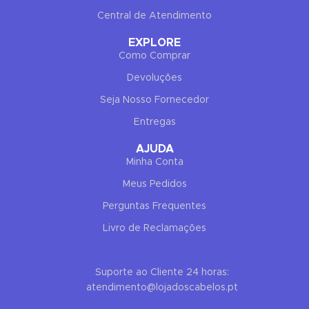
✕
END CONVERSATION
Central de Atendimento
PT
EN
Elisa Rodrigues
EXPLORE
Como Comprar
Online now
Devoluções
Seja Nosso Fornecedor
Entregas
AJUDA
Minha Conta
Hello! To get started, please share your
name and email 😊
Meus Pedidos
Perguntas Frequentes
Name
Livro de Reclamações
Email
Suporte ao Cliente 24 horas:
atendimento@lojadoscabelos.pt