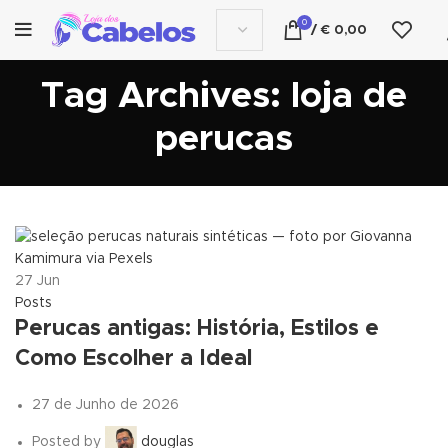
0
/
€
0,00
Tag Archives: loja de
perucas
27
Jun
Posts
Perucas antigas: História, Estilos e
Como Escolher a Ideal
27 de Junho de 2026
Posted by
douglas