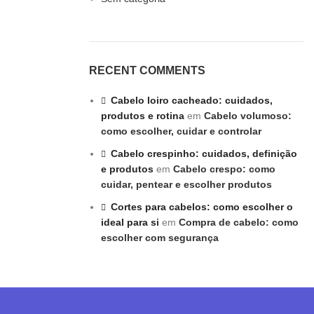
RECENT COMMENTS
Cabelo loiro cacheado: cuidados,
produtos e rotina
em
Cabelo volumoso:
como escolher, cuidar e controlar
Cabelo crespinho: cuidados, definição
✕
✔ FINALIZAR
PT
EN
e produtos
em
Cabelo crespo: como
cuidar, pentear e escolher produtos
Online agora
Cortes para cabelos: como escolher o
ideal para si
em
Compra de cabelo: como
escolher com segurança
Olá! Para começarmos, diz-me o teu nome