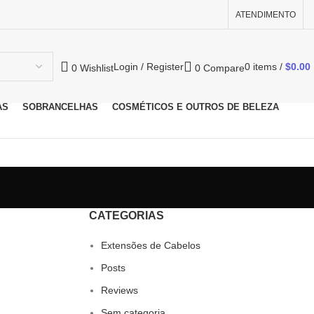
ATENDIMENTO
Login / Register
0
items
/
$
0.00
0
Wishlist
0
Compare
AS
SOBRANCELHAS
COSMÉTICOS E OUTROS DE BELEZA
CATEGORIAS
Extensões de Cabelos
Posts
Reviews
Sem categoria