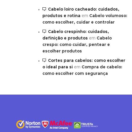
Cabelo loiro cacheado: cuidados,
produtos e rotina
em
Cabelo volumoso:
como escolher, cuidar e controlar
✕
END CONVERSATION
PT
EN
Cabelo crespinho: cuidados,
Elisa Rodrigues
definição e produtos
em
Cabelo
Online now
crespo: como cuidar, pentear e
escolher produtos
Cortes para cabelos: como escolher
o ideal para si
em
Compra de cabelo:
como escolher com segurança
Hello! To get started, please share your
name and email 😊
Name
Email