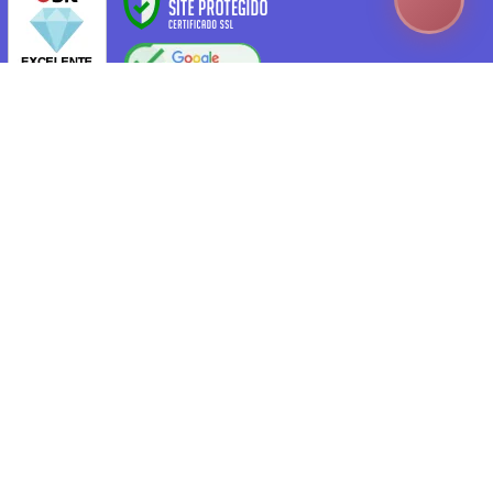
Suporte ao Cliente 24 horas: atendimento@lojadoscabelos.pt
2023 – LOJA DOS CABELOS – TODOS OS DIREITOS
RESERVADOS ®
Shop
Sidebar
Wishlist
Cart
My account