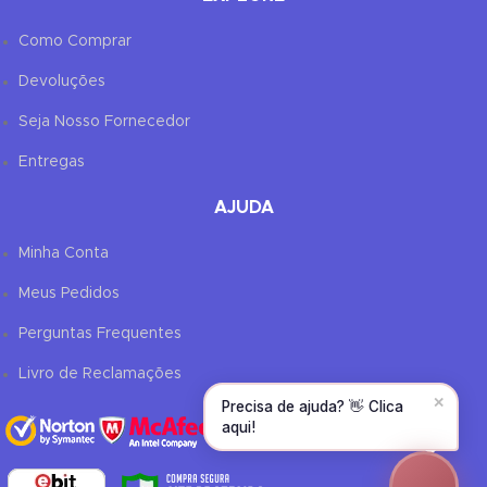
Como Comprar
Devoluções
Olá! Para começarmos, diz-me o teu nome
e email 😊
Seja Nosso Fornecedor
Nome
*
Entregas
AJUDA
Email
*
Minha Conta
Meus Pedidos
CONTINUAR →
Perguntas Frequentes
Livro de Reclamações
✕
Precisa de ajuda? 👋 Clica
aqui!