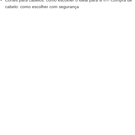
Cortes para cabelos: como escolher o ideal para si
em
Compra de
cabelo: como escolher com segurança