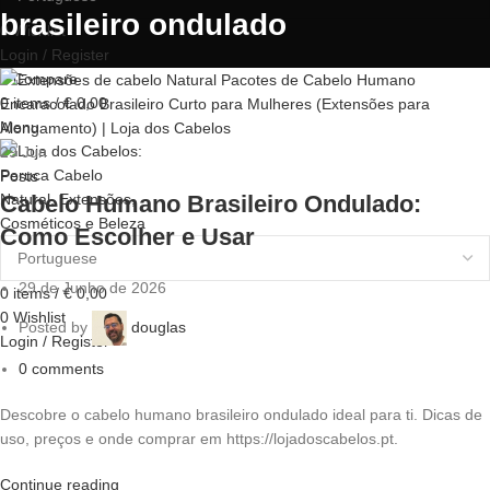
brasileiro ondulado
0
Wishlist
Login / Register
0
Compare
0
items
/
€
0,00
Menu
29
Jun
Posts
Cabelo Humano Brasileiro Ondulado:
Como Escolher e Usar
29 de Junho de 2026
0
items
/
€
0,00
0
Wishlist
Posted by
douglas
Login / Register
0
comments
Descobre o cabelo humano brasileiro ondulado ideal para ti. Dicas de
uso, preços e onde comprar em https://lojadoscabelos.pt.
Continue reading