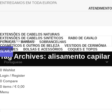
ENTREGAMOS EM TODA EUROPA
ATENDIMENTO
Browse Categories
EXTENSÕES DE CABELOS NATURAIS
EXTENSÕES DE CABELOS SINTÉTICOS
RABO DE CAVALO
PERUCAS
BARBAS
SOBRANCELHAS
COSMÉTICOS E OUTROS DE BELEZA
VESTIDOS DE CERIMÓNIA
PERFUMES
BOLSAS E ACESSÓRIOS
COQUES E TOPOS
SEARCH
Tag Archives: alisamento capilar
0
Wishlist
Login / Register
0
Compare
0
items
/
€
0,00
Menu