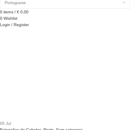
0
items
/
€
0,00
0
Wishlist
Login / Register
05
Jul
Extensões de Cabelos
,
Posts
,
Sem categoria