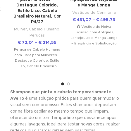
Destaque Colorido,
e Manga Longa
P
Estilo Liso, Cabelo
Vestidos de Cerimónia
Brasileiro Natural, Cor
€
431,07
–
€
495,73
P4/27
💍 Vestido de Noiva
Mulher
,
Cabelo Humano
,
Luxuoso com Apliques,
Perucas
Lantejoulas e Manga Longa
€
72,01
–
€
214,55
– Elegância e Sofisticação
para o Seu Grande Dia
Peruca de Cabelo Humano
Es
com Tiara para Mulheres –
Destaque Colorido, Estilo
Liso, Cabelo Brasileiro
O
Natural, Cor P4/27 ✨
C
Transforme
Shampoo que pinta o cabelo temporariamente
Aveiro
é uma solução prática para quem quer mudar o
visual sem compromisso. Estes shampoos depositam
cor na fibra capilar ao mesmo tempo que limpam,
oferecendo um tom temporário que desvanece após
algumas lavagens. Ideal para testar novas cores, realçar
reflexos ou disfarçar raízes sem usar tintas