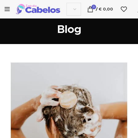
0
/
€
0,00
Blog