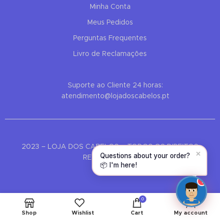
Minha Conta
Hello! To get started, please share your
name and email 😊
Meus Pedidos
Perguntas Frequentes
Name
Livro de Reclamações
Email
Suporte ao Cliente 24 horas:
atendimento@lojadoscabelos.pt
CONTINUE →
2023 – LOJA DOS CABELOS – TODOS OS DIREITOS
✕
Find the perfect product for
RESERVADOS ®
your hair 💇
1
0
Shop
Wishlist
Cart
My account