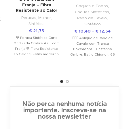
Franja – Fibra
Coques e Topos
,
Resistente ao Calor
Coques Sintéticos
,
Perucas
,
Mulher
,
Rabo de Cavalo
,
Sintética
Sintético
€
21,75
€
10,40
–
€
12,54
💙 Peruca Sintética Curta
💇‍♀️✨ Aplique de Rabo de
Ondulada Ombre Azul com
Cavalo com Trança
Franja 💙 Fibra Resistente
Boxeadora – Castanho
C
ao Calor ✨ Estilo moderno,
Ombre, Estilo Chignon, 66
ousado e cheio
cm de Elegância
vo
Instantânea! 👑💁‍♀️
ac
Não perca nenhuma notícia
importante. Inscreva-se na
nossa newsletter