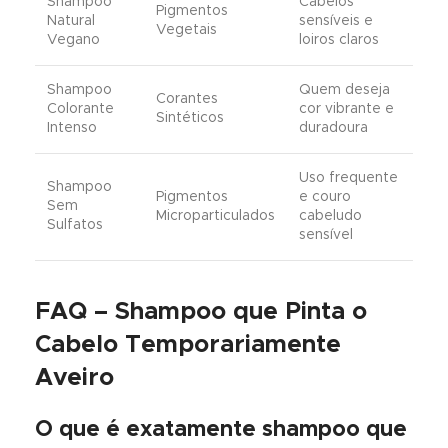
Shampoo
Cabelos
Pigmentos
Natural
sensíveis e
Vegetais
Vegano
loiros claros
Shampoo
Quem deseja
Corantes
Colorante
cor vibrante e
Sintéticos
Intenso
duradoura
Uso frequente
Shampoo
Pigmentos
e couro
Sem
Microparticulados
cabeludo
Sulfatos
sensível
FAQ – Shampoo que Pinta o
Cabelo Temporariamente
Aveiro
O que é exatamente shampoo que