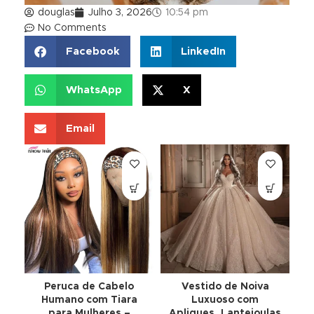
douglas
Julho 3, 2026
10:54 pm
No Comments
Facebook
LinkedIn
WhatsApp
X
Email
Peruca de Cabelo
Vestido de Noiva
E
Humano com Tiara
Luxuoso com
para Mulheres –
Apliques, Lantejoulas