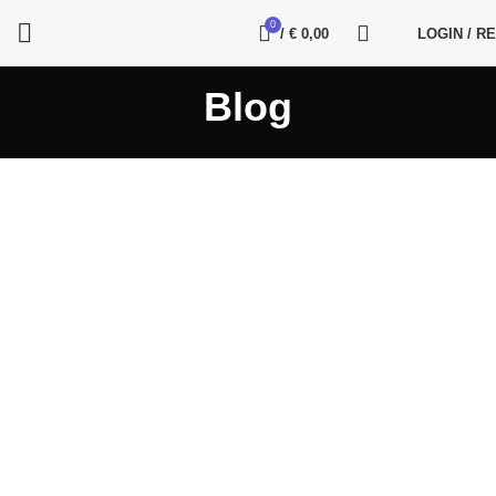
0
/
€
0,00
LOGIN / R
Blog