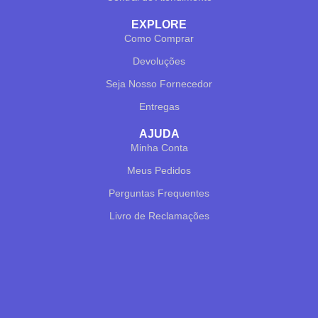
EXPLORE
Como Comprar
Devoluções
Seja Nosso Fornecedor
Entregas
AJUDA
Minha Conta
✕
✔ FINALIZAR
PT
EN
Meus Pedidos
Online agora
Perguntas Frequentes
Livro de Reclamações
Olá! Para começarmos, diz-me o teu nome