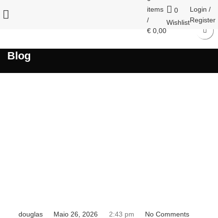
items
Login /
0
/
Register
Wishlist
€
0,00
Blog
douglas
Maio 26, 2026
2:43 pm
No Comments