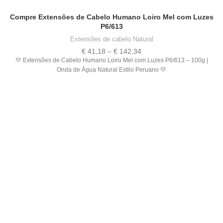
Compre Extensões de Cabelo Humano Loiro Mel com Luzes
P6/613
Extensões de cabelo Natural
Price
€
41,18
–
€
142,34
range:
💛 Extensões de Cabelo Humano Loiro Mel com Luzes P6/613 – 100g |
€ 41,18
Onda de Água Natural Estilo Peruano 💛
through
€ 142,34