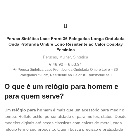
Peruca Sintética Lace Front 36 Polegadas Longa Ondulada
Onda Profunda Ombre Loiro Resistente ao Calor Cosplay
Feminina
Perucas
,
Mulher
,
Sintética
Price
€
46,90
–
€
53,94
range:
🌟 Peruca Sintética Lace Front Longa Ondulada Ombre Loiro – 36
€ 46,90
Polegadas / 90cm, Resistente ao Calor 🌟 Transforme seu
through
O que é um relógio para homem e
€ 53,94
para quem serve?
Um
relógio para homem
é mais que um acessório para medir o
tempo. Reflete estilo, personalidade e, para muitos, status. Desde
modelos digitais até peças clássicas com caixas de metal, cada
relógio tem o seu propósito. Quem busca precisão e praticidade