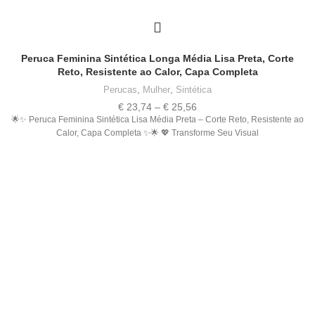
Peruca Feminina Sintética Longa Média Lisa Preta, Corte
Reto, Resistente ao Calor, Capa Completa
Perucas
,
Mulher
,
Sintética
Price
€
23,74
–
€
25,56
range:
🌟✨ Peruca Feminina Sintética Lisa Média Preta – Corte Reto, Resistente ao
€ 23,74
Calor, Capa Completa ✨🌟 💖 Transforme Seu Visual
through
€ 25,56