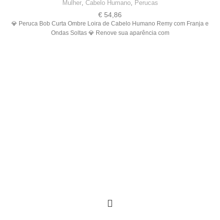
Mulher
,
Cabelo Humano
,
Perucas
€
54,86
💎 Peruca Bob Curta Ombre Loira de Cabelo Humano Remy com Franja e
Ondas Soltas 💎 Renove sua aparência com