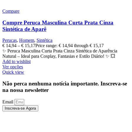
Compare
Compre Peruca Masculina Curta Prata Cinza
Sintética de Aparê
Perucas
,
Homem
,
Sintética
€
14,94
–
€
15,17
Price range: € 14,94 through € 15,17
✨ Peruca Masculina Curta Prata Cinza Sintética de Aparência
Natural – Ideal para Cosplay, Fantasias e Estilo Diário! ✨ 💥
Add to wishlist
Ver opções
Quick view
Não perca nenhuma notícia importante. Inscreva-se
na nossa newsletter
Email
Inscreva-se Agora