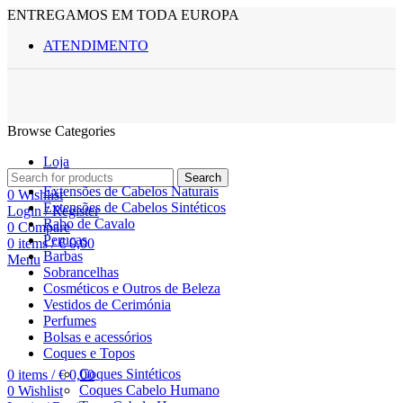
ENTREGAMOS EM TODA EUROPA
ATENDIMENTO
Browse Categories
Loja
Search
Extensões de Cabelos Naturais
0
Wishlist
Extensões de Cabelos Sintéticos
Login / Register
Rabo de Cavalo
0
Compare
Perucas
0
items
/
€
0,00
Barbas
Menu
Sobrancelhas
Cosméticos e Outros de Beleza
Vestidos de Cerimónia
Perfumes
Bolsas e acessórios
Coques e Topos
Coques Sintéticos
0
items
/
€
0,00
Coques Cabelo Humano
0
Wishlist