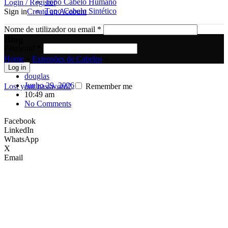
Topo Cabelo Humano
Login / Register
Topo Cabelo Sintético
Sign in
Create an Account
Nome de utilizador ou email
*
Blog
Password
*
Home
»
Extensões de Cabelos
»
Log in
douglas
Junho 29, 2026
Lost your password?
Remember me
10:49 am
No Comments
Facebook
LinkedIn
WhatsApp
X
Email