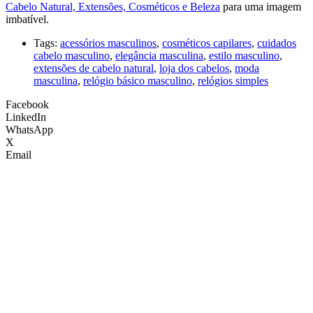
Cabelo Natural, Extensões, Cosméticos e Beleza
para uma imagem
imbatível.
Tags:
acessórios masculinos
,
cosméticos capilares
,
cuidados
cabelo masculino
,
elegância masculina
,
estilo masculino
,
extensões de cabelo natural
,
loja dos cabelos
,
moda
masculina
,
relógio básico masculino
,
relógios simples
Facebook
LinkedIn
WhatsApp
X
Email