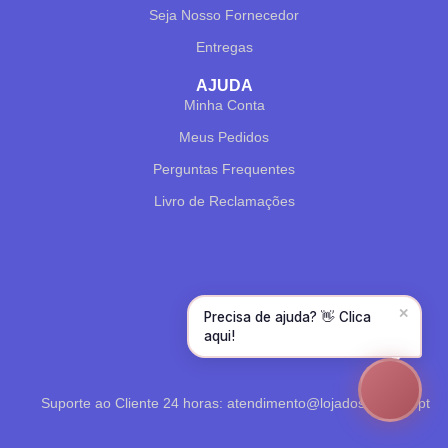
Seja Nosso Fornecedor
Olá! Para começarmos, diz-me o teu nome
e email 😊
Entregas
Nome
*
AJUDA
Minha Conta
Meus Pedidos
Email
*
Perguntas Frequentes
Livro de Reclamações
CONTINUAR →
✕
Precisa de ajuda? 👋 Clica
aqui!
Suporte ao Cliente 24 horas: atendimento@lojadoscabelos.pt