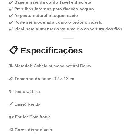
✔️
Base em renda confortável e discreta
✔️
Presilhas internas para fixação segura
✔️
Aspecto natural e toque macio
✔️
Pode ser modelado como o próprio cabelo
✔️
Ideal para aumentar o volume e a cobertura dos fios
📋
Especificações
🧵 Material:
Cabelo humano natural Remy
📏 Tamanho da base:
12 × 13 cm
✨ Textura:
Lisa
🪶 Base:
Renda
✂️ Estilo:
Com franja
🎨 Cores disponíveis: