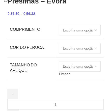
Presilhas – Évora
Login / Register
€
39,30
–
€
56,32
COMPRIMENTO
COR DO PERUCA
TAMANHO DO
APLIQUE
Limpar