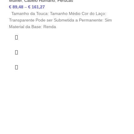
Mulher
,
Cabelo Humano
,
Perucas
€
89,48
–
€
161,27
Tamanho da Touca: Tamanho Médio Cor do Laço:
Transparente Pode ser Submetida a Permanente: Sim
Material da Base: Renda