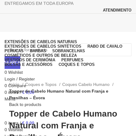
ENTREGAMOS EM TODA EUROPA
ATENDIMENTO
Browse Categories
EXTENSÕES DE CABELOS NATURAIS
EXTENSÕES DE CABELOS SINTÉTICOS
RABO DE CAVALO
PERUCAS
BARBAS
SOBRANCELHAS
COSMÉTICOS E OUTROS DE BELEZA
VESTIDOS DE CERIMÓNIA
PERFUMES
SEARCH
BOLSAS E ACESSÓRIOS
COQUES E TOPOS
0
Wishlist
Click to enlarge
Login / Register
Início
Coques e Topos
Coques Cabelo Humano
0
Compare
Topper de Cabelo Humano Natural com Franja e
0
items
/
€
0,00
Presilhas – Évora
Menu
Back to products
Topper de Cabelo Humano
0
items
/
€
0,00
Natural com Franja e
0
Wishlist