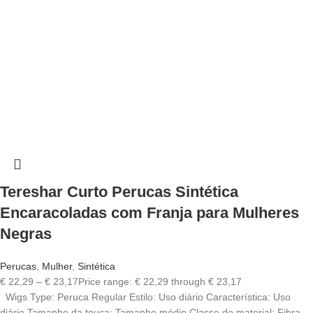
Tereshar Curto Perucas Sintética
Encaracoladas com Franja para Mulheres
Negras
Perucas
,
Mulher
,
Sintética
€
22,29
–
€
23,17
Price range: € 22,29 through € 23,17
Wigs Type: Peruca Regular Estilo: Uso diário Característica: Uso
diário Tamanho da touca: Tamanho médio Classe de material: Fibra