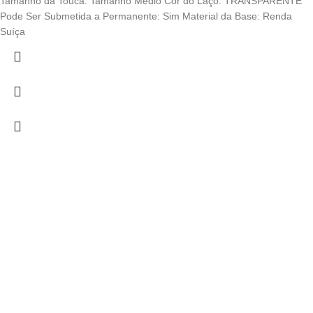
Tamanho da Touca: Tamanho Médio Cor do Laço: TRANSPARENTE
Pode Ser Submetida a Permanente: Sim Material da Base: Renda
Suíça