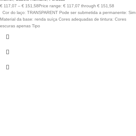
€
117,07
–
€
151,58
Price range: € 117,07 through € 151,58
Cor do laço: TRANSPARENT Pode ser submetida a permanente: Sim
Material da base: renda suíça Cores adequadas de tintura: Cores
escuras apenas Tipo