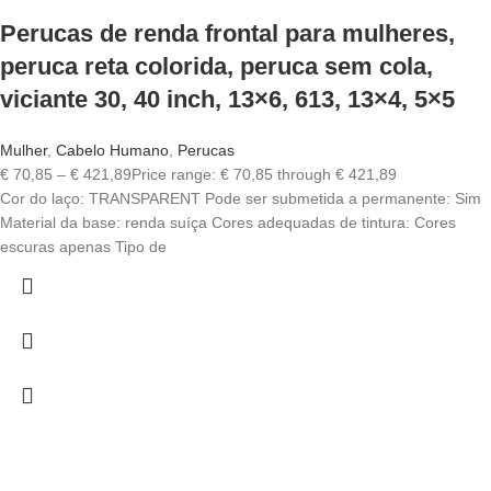
Perucas de renda frontal para mulheres,
peruca reta colorida, peruca sem cola,
viciante 30, 40 inch, 13×6, 613, 13×4, 5×5
Mulher
,
Cabelo Humano
,
Perucas
€
70,85
–
€
421,89
Price range: € 70,85 through € 421,89
Cor do laço: TRANSPARENT Pode ser submetida a permanente: Sim
Material da base: renda suíça Cores adequadas de tintura: Cores
escuras apenas Tipo de