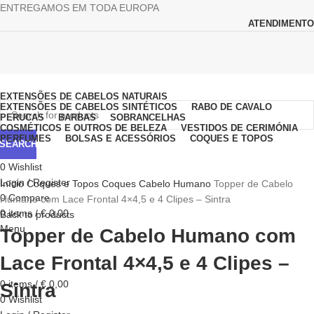
ENTREGAMOS EM TODA EUROPA
ATENDIMENTO
Browse Categories
EXTENSÕES DE CABELOS NATURAIS
EXTENSÕES DE CABELOS SINTÉTICOS
RABO DE CAVALO
PERUCAS
BARBAS
SOBRANCELHAS
COSMÉTICOS E OUTROS DE BELEZA
VESTIDOS DE CERIMÓNIA
PERFUMES
BOLSAS E ACESSÓRIOS
COQUES E TOPOS
SEARCH
0
Wishlist
Click to enlarge
Login / Register
Início
Coques e Topos
Coques Cabelo Humano
Topper de Cabelo
0
Compare
Humano com Lace Frontal 4×4,5 e 4 Clipes – Sintra
0
items
/
€
0,00
Back to products
Menu
Topper de Cabelo Humano com
Lace Frontal 4×4,5 e 4 Clipes –
0
items
/
€
0,00
Sintra
0
Wishlist