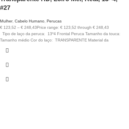
#27
Mulher
,
Cabelo Humano
,
Perucas
€
123,52
–
€
248,43
Price range: € 123,52 through € 248,43
Tipo de laço da peruca: 13*4 Frontal Peruca Tamanho da touca:
Tamanho médio Cor do laço: TRANSPARENTE Material da