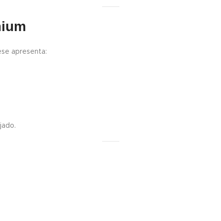
mium
tese apresenta:
jado.