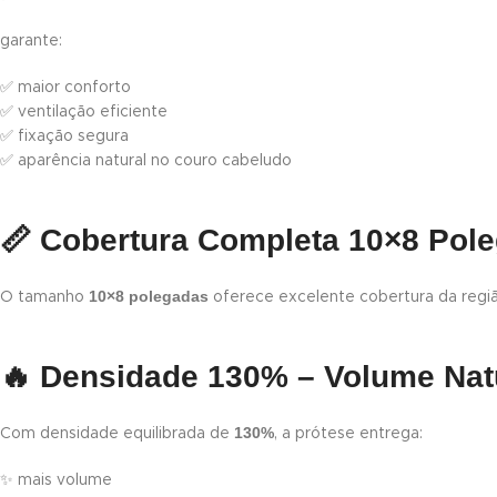
garante:
✅ maior conforto
✅ ventilação eficiente
✅ fixação segura
✅ aparência natural no couro cabeludo
📏
Cobertura Completa 10×8 Pol
10×8 polegadas
O tamanho
oferece excelente cobertura da regiã
🔥
Densidade 130% – Volume Natu
130%
Com densidade equilibrada de
, a prótese entrega:
✨ mais volume