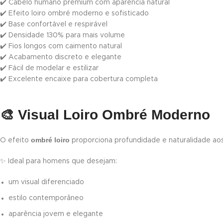
✔️ Cabelo humano premium com aparência natural
✔️ Efeito loiro ombré moderno e sofisticado
✔️ Base confortável e respirável
✔️ Densidade 130% para mais volume
✔️ Fios longos com caimento natural
✔️ Acabamento discreto e elegante
✔️ Fácil de modelar e estilizar
✔️ Excelente encaixe para cobertura completa
🎨
Visual Loiro Ombré Moderno
ombré loiro
O efeito
proporciona profundidade e naturalidade aos f
✨ Ideal para homens que desejam:
um visual diferenciado
estilo contemporâneo
aparência jovem e elegante