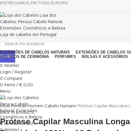
ENTREGAMOS EM TODA EUROPA
Browse Categories
EXTENSÕES DE CABELOS NATURAIS
EXTENSÕES DE CABELOS SI
SEARCH
VESTIDOS DE CERIMÓNIA
PERFUMES
BOLSAS E ACESSÓRIOS
0
Wishlist
Login / Register
0
Compare
0
items
/
€
0,00
Menu
Click to enlarge
Início
Perucas
Homem
Cabelo Humano
Prótese Capilar Masculin
Back to products
Prótese Capilar Masculina Long
0
items
/
€
0,00
0
Wishlist