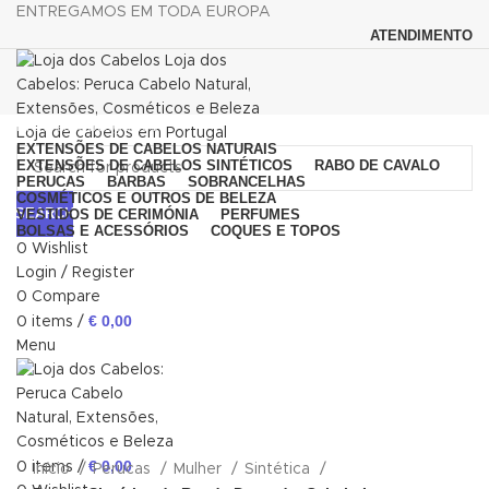
ENTREGAMOS EM TODA EUROPA
ATENDIMENTO
Browse Categories
EXTENSÕES DE CABELOS NATURAIS
EXTENSÕES DE CABELOS SINTÉTICOS
RABO DE CAVALO
PERUCAS
BARBAS
SOBRANCELHAS
COSMÉTICOS E OUTROS DE BELEZA
SEARCH
VESTIDOS DE CERIMÓNIA
PERFUMES
BOLSAS E ACESSÓRIOS
COQUES E TOPOS
0
Wishlist
Login / Register
0
Compare
€
0,00
0
items
/
Menu
Click to enlarge
€
0,00
0
items
/
Início
Perucas
Mulher
Sintética