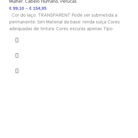
Mulher
,
Cabelo Humano
,
Perucas
€
99,10
€
154,95
–
Cor do laço: TRANSPARENT Pode ser submetida a
permanente: Sim Material da base: renda suíça Cores
adequadas de tintura: Cores escuras apenas Tipo