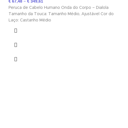
€
67,48
€
349,61
–
Peruca de Cabelo Humano Onda do Corpo – Dialola
Tamanho da Touca: Tamanho Médio, Ajustável Cor do
Laço: Castanho Médio