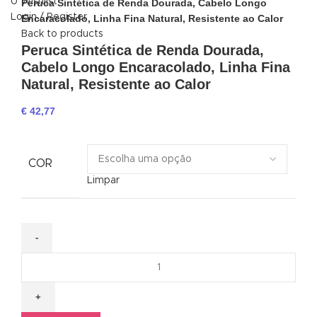
0
Wishlist
Peruca Sintética de Renda Dourada, Cabelo Longo
Login / Register
Encaracolado, Linha Fina Natural, Resistente ao Calor
Back to products
Peruca Sintética de Renda Dourada,
Cabelo Longo Encaracolado, Linha Fina
Natural, Resistente ao Calor
€
42,77
COR
Limpar