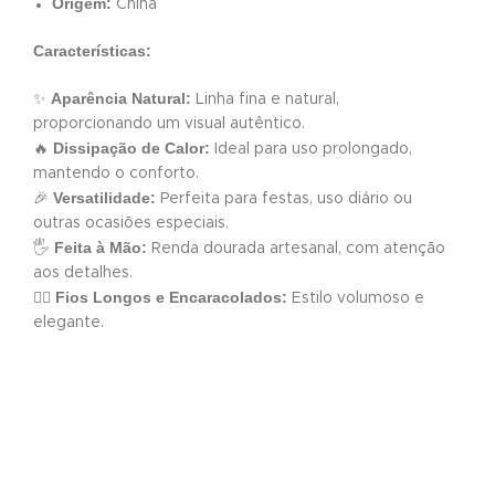
Origem:
China
Características:
Aparência Natural:
✨
Linha fina e natural,
proporcionando um visual autêntico.
Dissipação de Calor:
🔥
Ideal para uso prolongado,
mantendo o conforto.
Versatilidade:
🎉
Perfeita para festas, uso diário ou
outras ocasiões especiais.
Feita à Mão:
🖐️
Renda dourada artesanal, com atenção
aos detalhes.
Fios Longos e Encaracolados:
💁‍♀️
Estilo volumoso e
elegante.