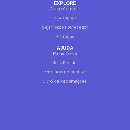
EXPLORE
Como Comprar
Devoluções
Seja Nosso Fornecedor
Entregas
✕
✔ FINALIZAR
AJUDA
PT
EN
Minha Conta
Online agora
Meus Pedidos
Perguntas Frequentes
Livro de Reclamações
Olá! Para começarmos, diz-me o teu nome
e email 😊
Nome
*