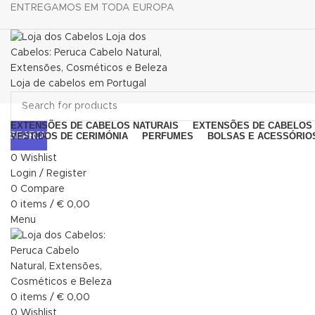
ENTREGAMOS EM TODA EUROPA
Browse Categories
EXTENSÕES DE CABELOS NATURAIS
EXTENSÕES DE CABELOS 
SEARCH
VESTIDOS DE CERIMÓNIA
PERFUMES
BOLSAS E ACESSÓRIO
0
Wishlist
Login / Register
0
Compare
Click to enlarge
0
items
/
€
0,00
Menu
0
items
/
€
0,00
0
Wishlist