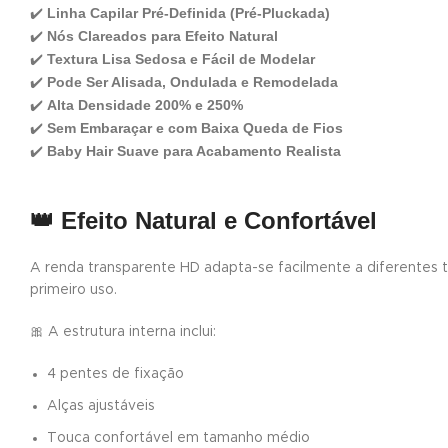
Linha Capilar Pré-Definida (Pré-Pluckada)
✔️
Nós Clareados para Efeito Natural
✔️
Textura Lisa Sedosa e Fácil de Modelar
✔️
Pode Ser Alisada, Ondulada e Remodelada
✔️
Alta Densidade 200% e 250%
✔️
Sem Embaraçar e com Baixa Queda de Fios
✔️
Baby Hair Suave para Acabamento Realista
✔️
👑
Efeito Natural e Confortável
A renda transparente HD adapta-se facilmente a diferentes t
primeiro uso.
🎀 A estrutura interna inclui:
4 pentes de fixação
Alças ajustáveis
Touca confortável em tamanho médio