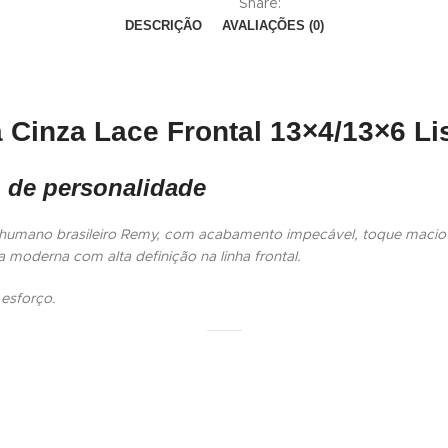
Share:
DESCRIÇÃO
AVALIAÇÕES (0)
Cinza Lace Frontal 13×4/13×6 Li
io de personalidade
umano brasileiro Remy, com acabamento impecável, toque macio e 
 moderna com alta definição na linha frontal.
 esforço.