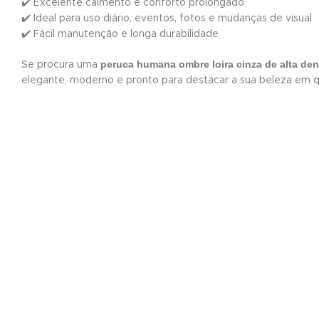
✔️ Excelente caimento e conforto prolongado
✔️ Ideal para uso diário, eventos, fotos e mudanças de visual
✔️ Fácil manutenção e longa durabilidade
peruca humana ombre loira cinza de alta de
Se procura uma
elegante, moderno e pronto para destacar a sua beleza em q