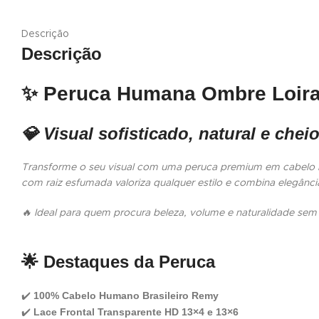
Descrição
Descrição
✨
Peruca Humana Ombre Loira 
💎 Visual sofisticado, natural e che
Transforme o seu visual com uma peruca premium em cabelo h
com raiz esfumada valoriza qualquer estilo e combina elegância
🔥 Ideal para quem procura beleza, volume e naturalidade sem
🌟
Destaques da Peruca
100% Cabelo Humano Brasileiro Remy
✔️
Lace Frontal Transparente HD 13×4 e 13×6
✔️