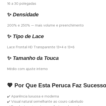
16 a 30 polegadas
✨
Densidade
200% e 250% — mais volume e preenchimento
✨
Tipo de Lace
Lace Frontal HD Transparente 13×4 e 13×6
✨
Tamanho da Touca
Médio com ajuste interno
💖
Por Que Esta Peruca Faz Sucess
✔️ Aparência luxuosa e moderna
✔️ Visual natural semelhante ao couro cabeludo